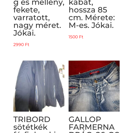
g és mellény,
kabát,
fekete,
hossza 85
varratott,
cm. Mérete:
nagy méret.
M-es. Jókai.
Jókai.
1500
Ft
2990
Ft
TRIBORD
GALLOP
sötétkék
FARMERNA