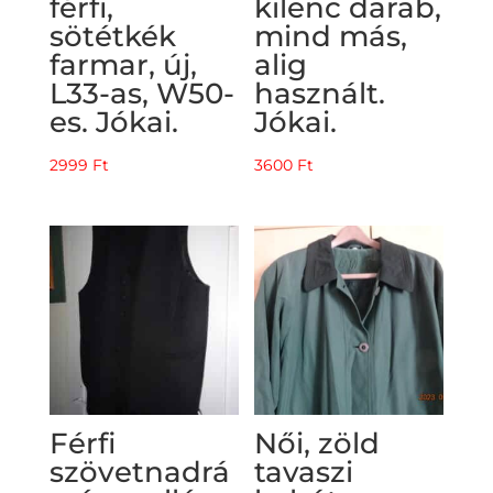
férfi,
kilenc darab,
sötétkék
mind más,
farmar, új,
alig
L33-as, W50-
használt.
es. Jókai.
Jókai.
2999
Ft
3600
Ft
Férfi
Női, zöld
szövetnadrá
tavaszi