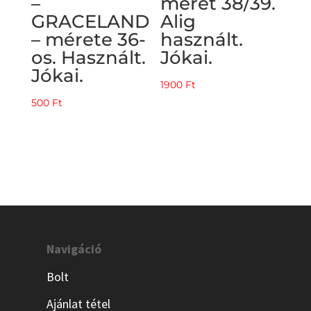
–
méret 38/39.
GRACELAND
Alig
– mérete 36-
használt.
os. Használt.
Jókai.
Jókai.
1900
Ft
500
Ft
Navigáció
Bolt
Ajánlat tétel