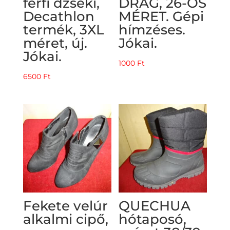
férfi dzseki,
DRÁG, 26-OS
Decathlon
MÉRET. Gépi
termék, 3XL
hímzéses.
méret, új.
Jókai.
Jókai.
1000
Ft
6500
Ft
Fekete velúr
QUECHUA
alkalmi cipő,
hótaposó,