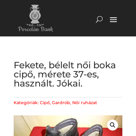
Fekete, bélelt női boka
cipő, mérete 37-es,
használt. Jókai.
Kategóriák:
Cipő
,
Gardrób
,
Női ruházat