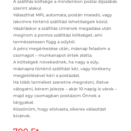
A szállítás költsége a mindenkori postai díjszabás
szerint alakul.
Választhat MPL automata, postán maradó, vagy
lakcímre történő szállítási lehetőségek közül.
Vásárláskor a szállítás címének megadása után
megírom a pontos szállítási költséget, ami
természetesen függ a súlytól.
A pénz megérkezése után, másnap feladom a
csomagot – munkanapot értek alatta.
A költségek növekednek, ha nagy a súly,
másnapra történő szállítást kér, vagy törékeny
megjelölésével kéri a postázást.
Ha több terméket szeretne megnézni, illetve
válogatni, kérem jelezze – akár 10 napig is várok –
majd egy csomagban postázom Önnek a
tárgyakat.
Köszönöm, hogy elolvasta, sikeres választást
kívánok.