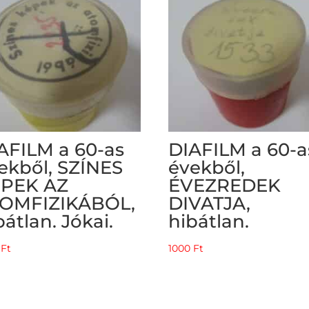
AFILM a 60-as
DIAFILM a 60-a
ekből, SZÍNES
évekből,
PEK AZ
ÉVEZREDEK
OMFIZIKÁBÓL,
DIVATJA,
bátlan. Jókai.
hibátlan.
0
Ft
1000
Ft