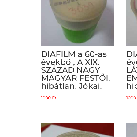
DIAFILM a 60-as
DI
évekből, A XIX.
év
SZÁZAD NAGY
LÁ
MAGYAR FESTŐI,
EM
hibátlan. Jókai.
hi
1000
Ft
100