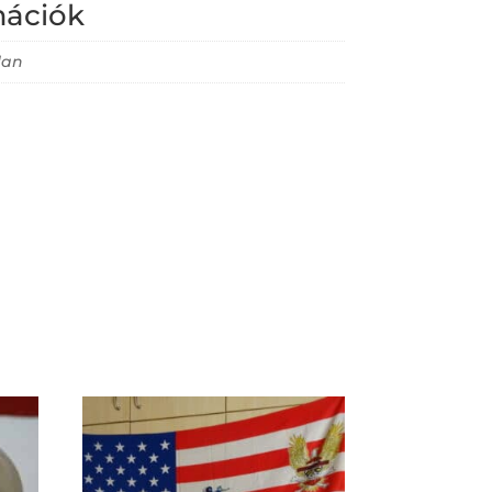
mációk
lan