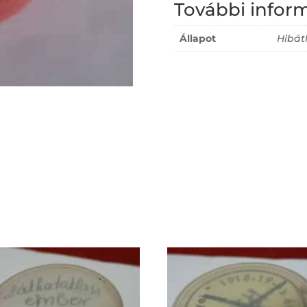
További infor
Állapot
Hibát