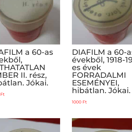
AFILM a 60-as
DIAFILM a 60-a
ekből,
évekből, 1918-1
THATATLAN
es évek
BER II. rész,
FORRADALMI
bátlan. Jókai.
ESEMÉNYEI,
hibátlan. Jókai.
0
Ft
1000
Ft