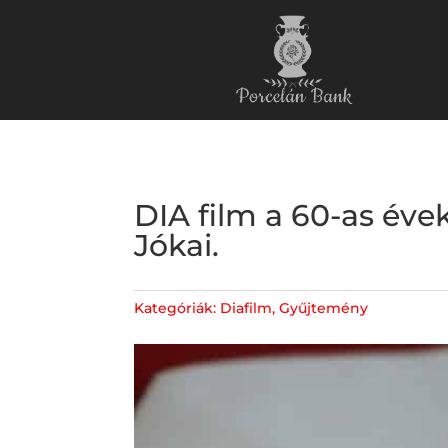
DIA film a 60-as é
Jókai.
Kategóriák:
Diafilm
,
Gyűjtemény