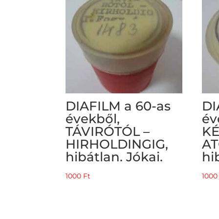
DIAFILM a 60-as
DI
évekből,
év
TÁVIRÓTÓL –
KÉ
HIRHOLDINGIG,
AT
hibátlan. Jókai.
hi
1000
Ft
100