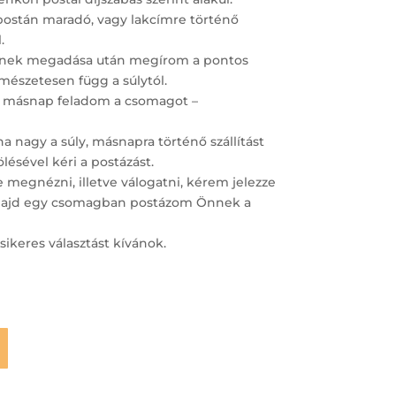
postán maradó, vagy lakcímre történő
.
ímének megadása után megírom a pontos
ermészetesen függ a súlytól.
 másnap feladom a csomagot –
 nagy a súly, másnapra történő szállítást
lésével kéri a postázást.
megnézni, illetve válogatni, kérem jelezze
– majd egy csomagban postázom Önnek a
sikeres választást kívánok.