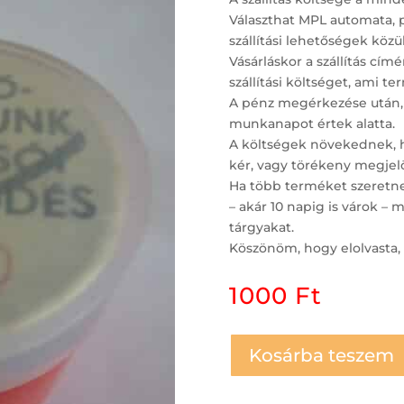
Választhat MPL automata, 
szállítási lehetőségek közül
Vásárláskor a szállítás c
szállítási költséget, ami t
A pénz megérkezése után,
munkanapot értek alatta.
A költségek növekednek, ha
kér, vagy törékeny megjelö
Ha több terméket szeretne 
– akár 10 napig is várok 
tárgyakat.
Köszönöm, hogy elolvasta, 
1000
Ft
Kosárba teszem