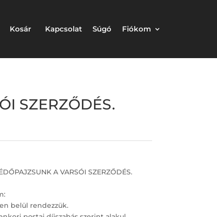
Kosár
Kapcsolat
Súgó
Fiókom
SÓI SZERZŐDÉS.
, VÉDŐPAJZSUNK A VARSÓI SZERZŐDÉS.
m:
en belül rendezzük.
nkori postai díjszabás szerint alakul.