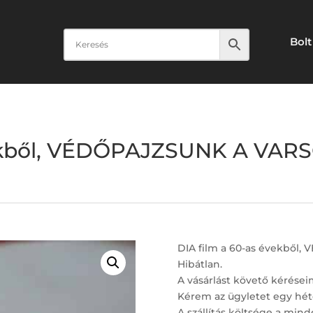
Bolt
vekből, VÉDŐPAJZSUNK A VAR
DIA film a 60-as évekből
Hibátlan.
A vásárlást követő kérései
Kérem az ügyletet egy hét
A szállítás költsége a minde