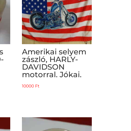
s
Amerikai selyem
9-
zászló, HARLY-
DAVIDSON
motorral. Jókai.
10000
Ft