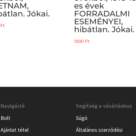
ETNAM,
es évek
bátlan. Jókai.
FORRADALMI
ESEMÉNYEI,
0
Ft
hibátlan. Jókai.
1000
Ft
Navigáció
Segítség a vásárláshoz
Bolt
Súgó
Ajánlat tétel
Általános szerződési