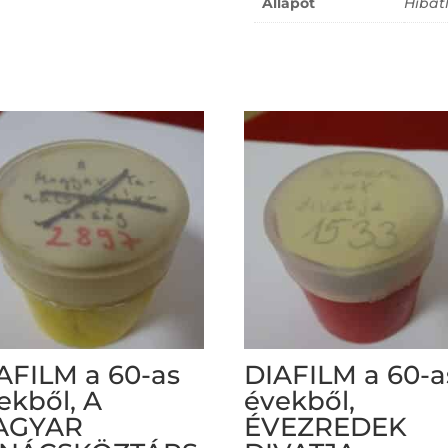
Állapot
Hibát
AFILM a 60-as
DIAFILM a 60-a
ekből, A
évekből,
AGYAR
ÉVEZREDEK