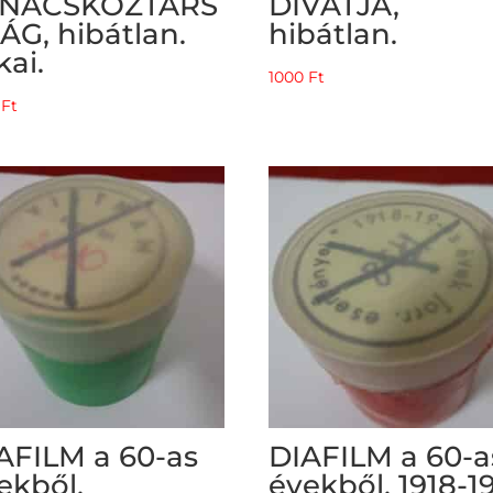
ANÁCSKÖZTÁRS
DIVATJA,
ÁG, hibátlan.
hibátlan.
kai.
1000
Ft
0
Ft
AFILM a 60-as
DIAFILM a 60-a
ekből,
évekből, 1918-1