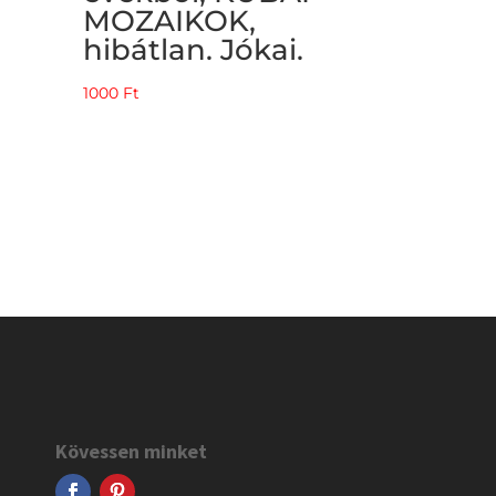
MOZAIKOK,
hibátlan. Jókai.
1000
Ft
Kövessen minket