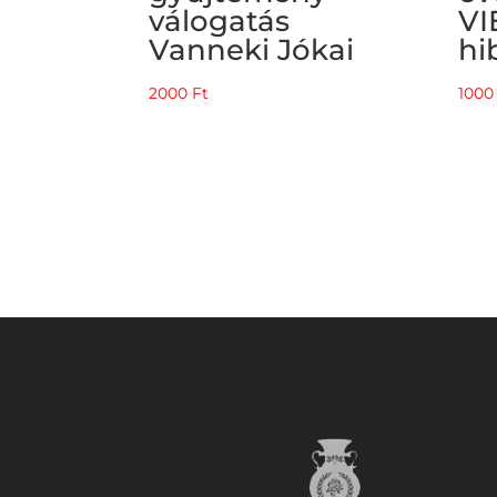
válogatás
VI
Vanneki Jókai
hi
2000
Ft
100