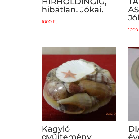
HIRHOLDINGIG,
T
hibátlan. Jókai.
AS
Jó
1000
Ft
100
Kagyló
DI
gyűjtemény
év