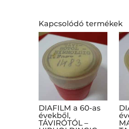
Kapcsolódó termékek
DIAFILM a 60-as
DI
évekből,
év
TÁVIRÓTÓL –
M