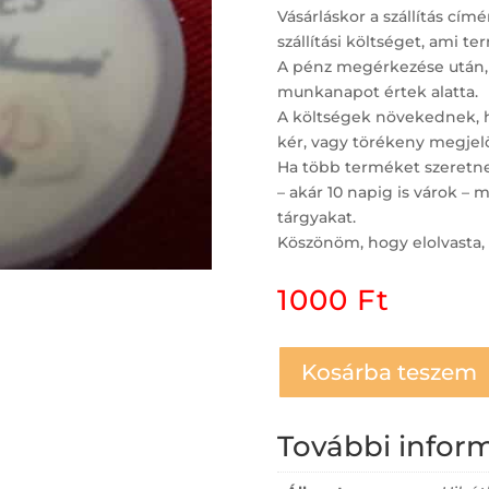
Vásárláskor a szállítás c
szállítási költséget, ami t
A pénz megérkezése után,
munkanapot értek alatta.
A költségek növekednek, ha
kér, vagy törékeny megjelö
Ha több terméket szeretne 
– akár 10 napig is várok 
tárgyakat.
Köszönöm, hogy elolvasta, 
1000
Ft
Kosárba teszem
További infor