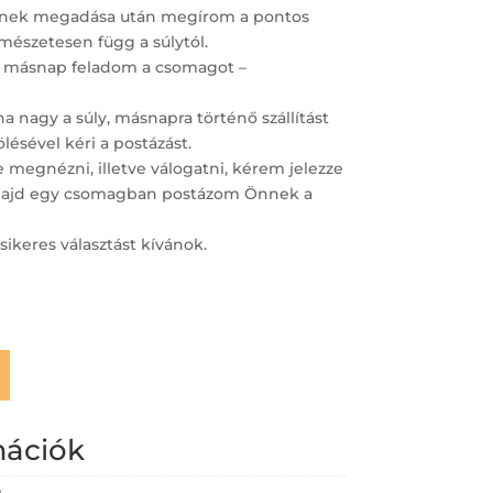
ímének megadása után megírom a pontos
ermészetesen függ a súlytól.
 másnap feladom a csomagot –
 nagy a súly, másnapra történő szállítást
lésével kéri a postázást.
megnézni, illetve válogatni, kérem jelezze
– majd egy csomagban postázom Önnek a
sikeres választást kívánok.
mációk