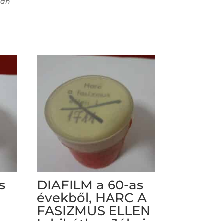
lan
s
DIAFILM a 60-as
évekből, HARC A
FASIZMUS ELLEN