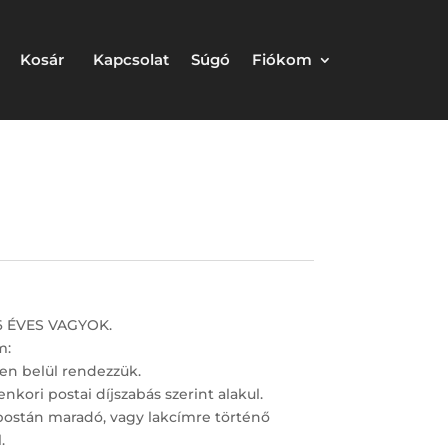
Kosár
Kapcsolat
Súgó
Fiókom
16 ÉVES VAGYOK.
m:
en belül rendezzük.
nkori postai díjszabás szerint alakul.
postán maradó, vagy lakcímre történő
.