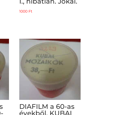
I., hibátlan. Jókai.
1000
Ft
s
DIAFILM a 60-as
9-
évekből, KUBAI