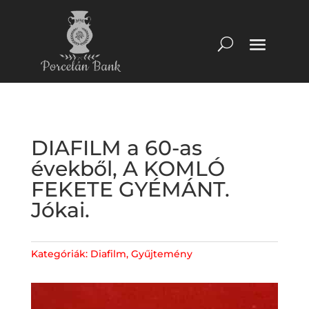
DIAFILM a 60-as
évekből, A KOMLÓ
FEKETE GYÉMÁNT.
Jókai.
Kategóriák:
Diafilm
,
Gyűjtemény