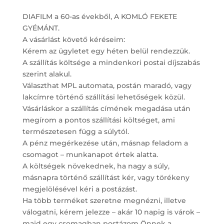
DIAFILM a 60-as évekből, A KOMLÓ FEKETE
GYÉMÁNT.
A vásárlást követő kéréseim:
Kérem az ügyletet egy héten belül rendezzük.
A szállítás költsége a mindenkori postai díjszabás
szerint alakul.
Választhat MPL automata, postán maradó, vagy
lakcímre történő szállítási lehetőségek közül.
Vásárláskor a szállítás címének megadása után
megírom a pontos szállítási költséget, ami
természetesen függ a súlytól.
A pénz megérkezése után, másnap feladom a
csomagot – munkanapot értek alatta.
A költségek növekednek, ha nagy a súly,
másnapra történő szállítást kér, vagy törékeny
megjelölésével kéri a postázást.
Ha több terméket szeretne megnézni, illetve
válogatni, kérem jelezze – akár 10 napig is várok –
majd egy csomagban postázom Önnek a