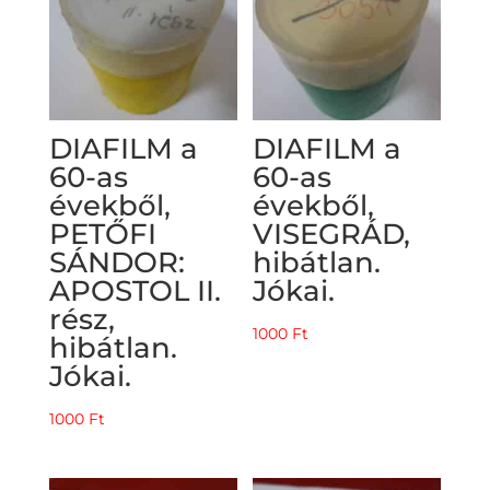
DIAFILM a
DIAFILM a
60-as
60-as
évekből,
évekből,
PETŐFI
VISEGRÁD,
SÁNDOR:
hibátlan.
APOSTOL II.
Jókai.
rész,
1000
Ft
hibátlan.
Jókai.
1000
Ft