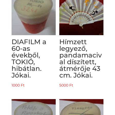
DIAFILM a
Hímzett
60-as
legyező,
évekből,
pandamaciv
TOKIÓ,
al díszített,
hibátlan.
átmérője 43
Jókai.
cm. Jókai.
1000
Ft
5000
Ft