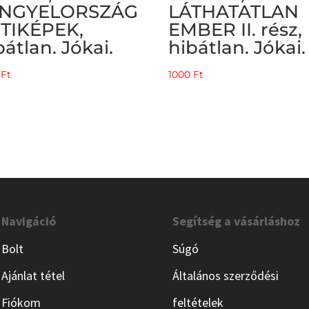
ENGYELORSZÁG
LÁTHATATLAN
UTIKÉPEK,
EMBER II. rész,
bátlan. Jókai.
hibátlan. Jókai.
0
Ft
1000
Ft
Navigáció
Segítség a vásárláshoz
Bolt
Súgó
Ajánlat tétel
Általános szerződési
Fiókom
feltételek