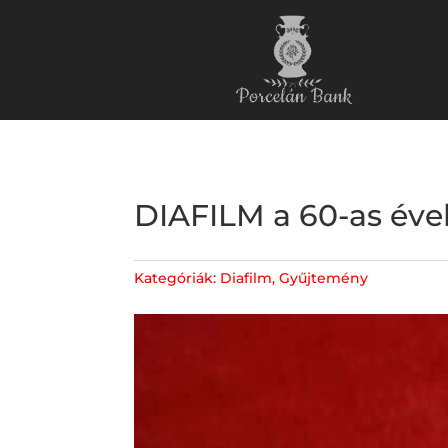
DIAFILM a 60-as éve
Kategóriák:
Diafilm
,
Gyűjtemény