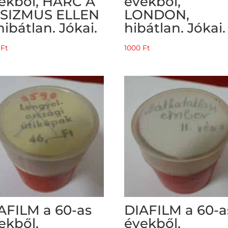
ekből, HARC A
évekből,
SIZMUS ELLEN
LONDON,
 hibátlan. Jókai.
hibátlan. Jókai.
0
Ft
1000
Ft
AFILM a 60-as
DIAFILM a 60-a
ekből,
évekből,