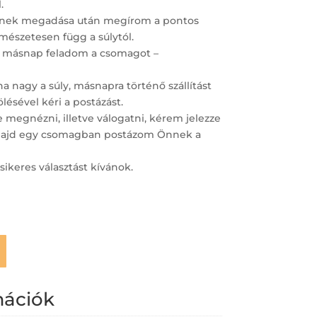
.
ímének megadása után megírom a pontos
ermészetesen függ a súlytól.
 másnap feladom a csomagot –
 nagy a súly, másnapra történő szállítást
lésével kéri a postázást.
megnézni, illetve válogatni, kérem jelezze
– majd egy csomagban postázom Önnek a
sikeres választást kívánok.
mációk