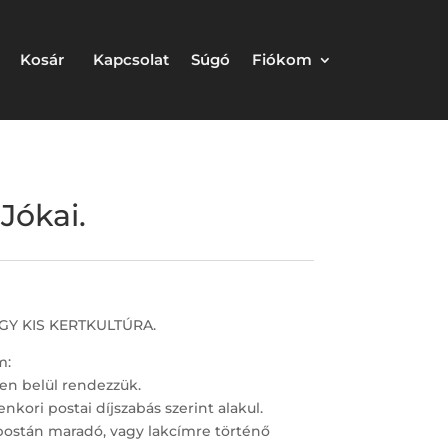
Kosár
Kapcsolat
Súgó
Fiókom
Jókai.
EGY KIS KERTKULTÚRA.
m:
en belül rendezzük.
nkori postai díjszabás szerint alakul.
postán maradó, vagy lakcímre történő