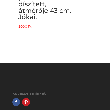
díszített,
átmérője 43 cm.
Jókai.
5000
Ft
Kövessen minket