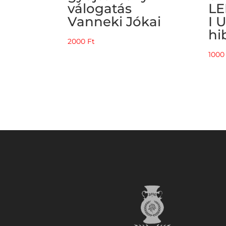
válogatás
L
Vanneki Jókai
I 
hi
2000
Ft
100