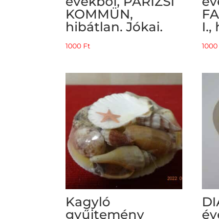
évekből, PÁRIZSI
év
KOMMÜN,
FA
hibátlan. Jókai.
I.,
1000
Ft
100
Kagyló
DI
gyűjtemény
év