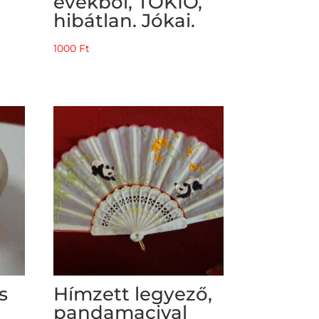
évekből, TOKIÓ,
hibátlan. Jókai.
1000
Ft
s
Hímzett legyező,
pandamacival