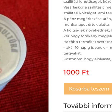
szállítási lehetőségek közül
Vásárláskor a szállítás c
szállítási költséget, ami t
A pénz megérkezése után,
munkanapot értek alatta.
A költségek növekednek, ha
kér, vagy törékeny megjelö
Ha több terméket szeretne 
– akár 10 napig is várok 
tárgyakat.
Köszönöm, hogy elolvasta, 
1000
Ft
Kosárba teszem
További infor