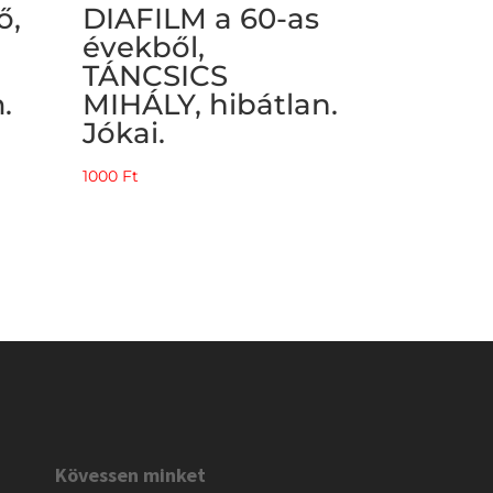
ő,
DIAFILM a 60-as
évekből,
TÁNCSICS
.
MIHÁLY, hibátlan.
Jókai.
1000
Ft
Kövessen minket