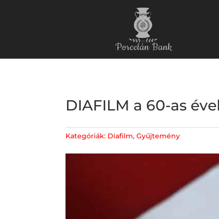
DIAFILM a 60-as éve
Kategóriák:
Diafilm
,
Gyűjtemény