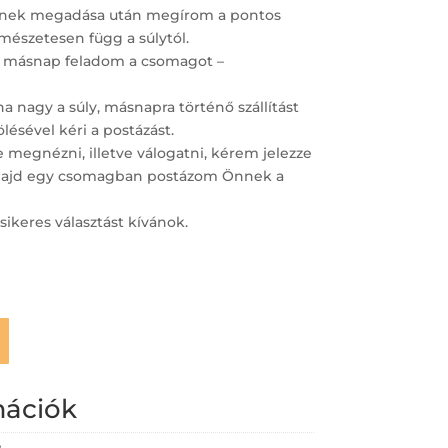
ímének megadása után megírom a pontos
ermészetesen függ a súlytól.
 másnap feladom a csomagot –
 nagy a súly, másnapra történő szállítást
lésével kéri a postázást.
megnézni, illetve válogatni, kérem jelezze
– majd egy csomagban postázom Önnek a
sikeres választást kívánok.
mációk