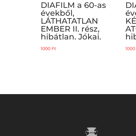
DIAFILM a 60-as
DI
évekből,
év
LÁTHATATLAN
KÉ
EMBER II. rész,
AT
hibátlan. Jókai.
hi
1000
Ft
100