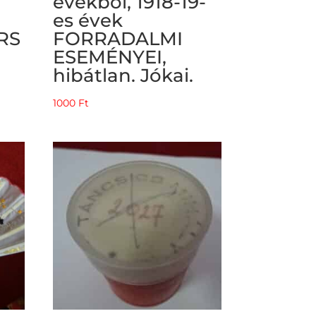
évekből, 1918-19-
es évek
RS
FORRADALMI
.
ESEMÉNYEI,
hibátlan. Jókai.
1000
Ft