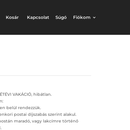
Kosár
Kapcsolat
Súgó
Fiókom
ÉTÉVI VAKÁCIÓ, hibátlan.
m:
en belül rendezzük.
nkori postai díjszabás szerint alakul.
postán maradó, vagy lakcímre történő
.