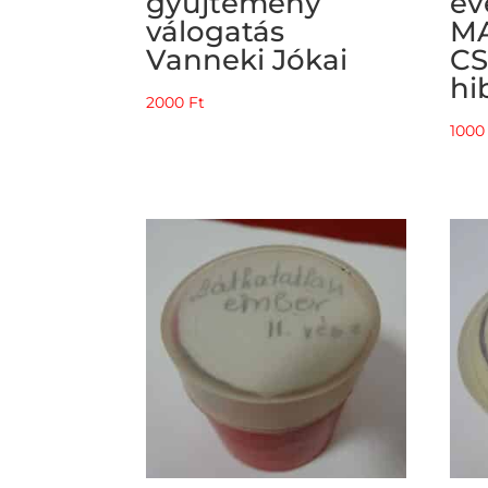
gyűjtemény
év
válogatás
M
Vanneki Jókai
C
hi
2000
Ft
100