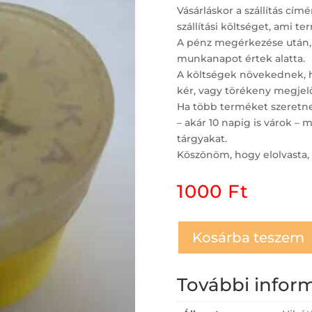
Vásárláskor a szállítás c
szállítási költséget, ami t
A pénz megérkezése után,
munkanapot értek alatta.
A költségek növekednek, ha
kér, vagy törékeny megjelö
Ha több terméket szeretne 
– akár 10 napig is várok 
tárgyakat.
Köszönöm, hogy elolvasta, 
1000
Ft
Kosárba teszem
További infor