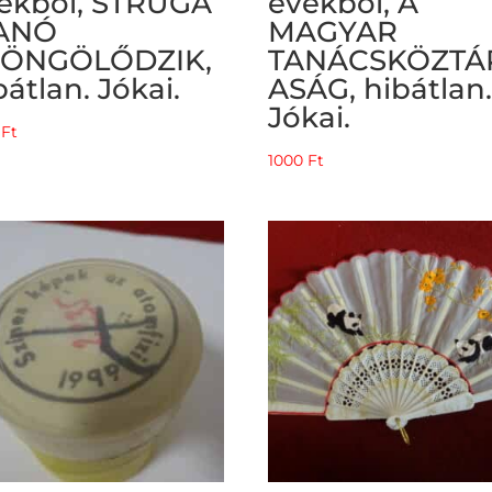
ekből, STRUGA
évekből, A
ANÓ
MAGYAR
SÖNGÖLŐDZIK,
TANÁCSKÖZTÁ
bátlan. Jókai.
ASÁG, hibátlan
Jókai.
0
Ft
1000
Ft