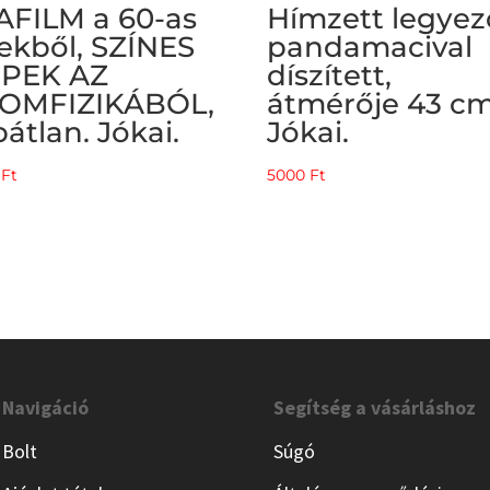
AFILM a 60-as
Hímzett legyez
ekből, SZÍNES
pandamacival
PEK AZ
díszített,
OMFIZIKÁBÓL,
átmérője 43 cm
bátlan. Jókai.
Jókai.
0
Ft
5000
Ft
Navigáció
Segítség a vásárláshoz
Bolt
Súgó