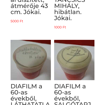
átmérője 43
MIHÁLY,
cm. Jókai.
hibátlan.
Jókai.
5000
Ft
1000
Ft
DIAFILM a
DIAFILM a
60-as
60-as
évekből,
évekből,
LÁTHATATLA
SALGÓTARJ