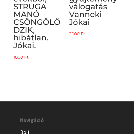
STRUGA
válogatás
MANÓ
Vanneki
CSÖNGÖLŐ
Jókai
DZIK,
2000
Ft
hibátlan.
Jókai.
1000
Ft
Navigáció
Bolt