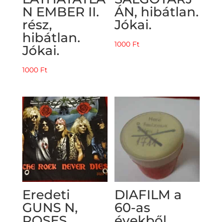
N EMBER II.
ÁN, hibátlan.
rész,
Jókai.
hibátlan.
1000
Ft
Jókai.
1000
Ft
Eredeti
DIAFILM a
GUNS N,
60-as
ROSES
évekből,