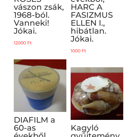
vászon zsák,
HARC A
1968-ból.
FASIZMUS
Vanneki!
ELLEN I.,
Jókai.
hibátlan.
Jókai.
12000
Ft
1000
Ft
DIAFILM a
60-as
Kagyló
évekből,
gyűjtemény