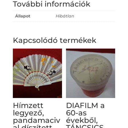
További információk
Állapot
Hibátlan
Kapcsolódó termékek
Hímzett
DIAFILM a
legyező,
60-as
pandamaciv
évekből,
al díszített,
TÁNCSICS