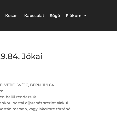
Kosár
Kapcsolat
Súgó
Fiókom
9.84. Jókai
ELVETIE, SVÉJC, BERN. 11.9.84.
m:
en belül rendezzük.
nkori postai díjszabás szerint alakul.
postán maradó, vagy lakcímre történő
.