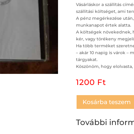
Vásárláskor a szállítás c
szállítási költséget, ami t
A pénz megérkezése után,
munkanapot értek alatta.
A költségek növekednek, ha
kér, vagy törékeny megjelö
Ha több terméket szeretne 
– akár 10 napig is várok 
tárgyakat.
Köszönöm, hogy elolvasta, 
1200
Ft
Kosárba teszem
További infor