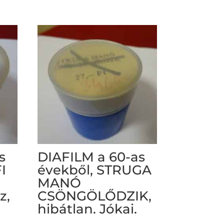
s
DIAFILM a 60-as
I
évekből, STRUGA
MANÓ
z,
CSÖNGÖLŐDZIK,
hibátlan. Jókai.