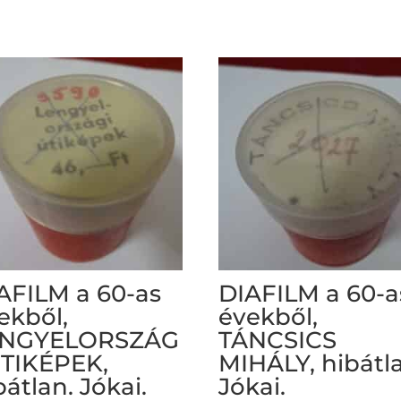
AFILM a 60-as
DIAFILM a 60-a
ekből,
évekből,
ENGYELORSZÁG
TÁNCSICS
UTIKÉPEK,
MIHÁLY, hibátl
bátlan. Jókai.
Jókai.