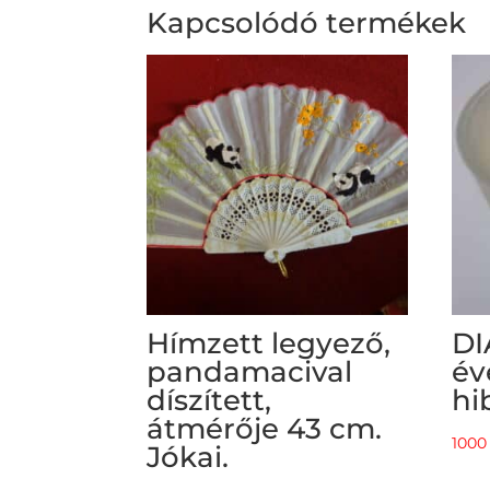
Kapcsolódó termékek
Hímzett legyező,
DI
pandamacival
év
díszített,
hi
átmérője 43 cm.
100
Jókai.