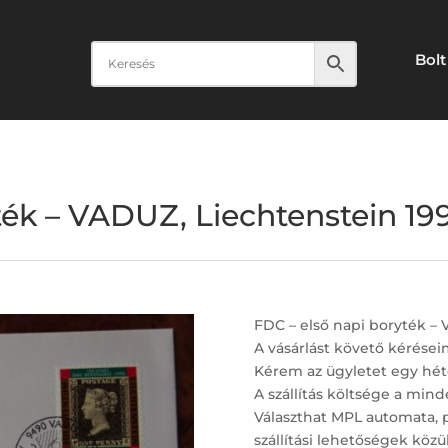
Bolt
ték – VADUZ, Liechtenstein 199
FDC – első napi boryték – 
A vásárlást követő kérései
Kérem az ügyletet egy hét
A szállítás költsége a minde
Választhat MPL automata, 
szállítási lehetőségek közül