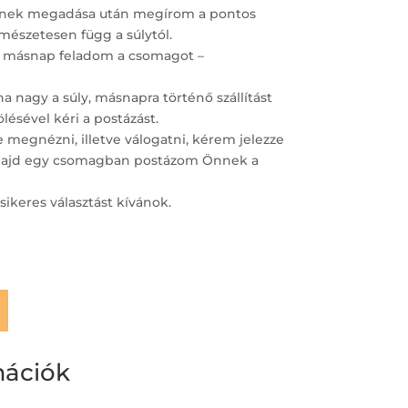
ímének megadása után megírom a pontos
ermészetesen függ a súlytól.
 másnap feladom a csomagot –
 nagy a súly, másnapra történő szállítást
lésével kéri a postázást.
megnézni, illetve válogatni, kérem jelezze
– majd egy csomagban postázom Önnek a
sikeres választást kívánok.
mációk