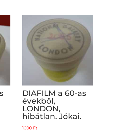
s
DIAFILM a 60-as
évekből,
LONDON,
hibátlan. Jókai.
1000
Ft