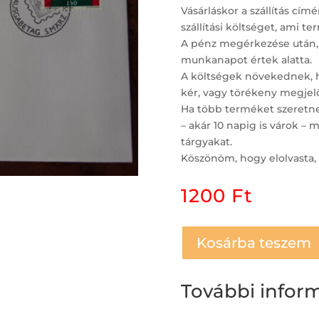
Vásárláskor a szállítás c
szállítási költséget, ami t
A pénz megérkezése után,
munkanapot értek alatta.
A költségek növekednek, ha
kér, vagy törékeny megjelö
Ha több terméket szeretne 
– akár 10 napig is várok 
tárgyakat.
Köszönöm, hogy elolvasta, 
1200
Ft
Kosárba teszem
További infor