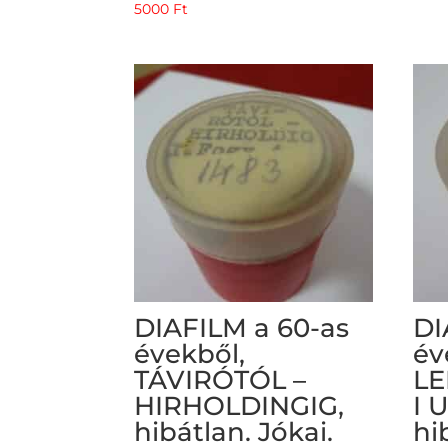
5000
Ft
DIAFILM a 60-as
DI
évekből,
év
TÁVIRÓTÓL –
L
HIRHOLDINGIG,
I 
hibátlan. Jókai.
hi