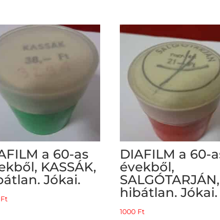
AFILM a 60-as
DIAFILM a 60-a
ekből, KASSÁK,
évekből,
bátlan. Jókai.
SALGÓTARJÁN,
hibátlan. Jókai.
0
Ft
1000
Ft