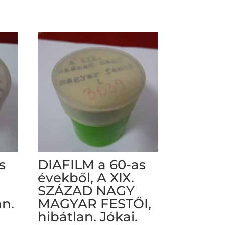
s
DIAFILM a 60-as
évekből, A XIX.
SZÁZAD NAGY
an.
MAGYAR FESTŐI,
hibátlan. Jókai.