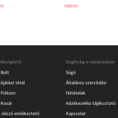
0
Ft
1000
Ft
Navigáció
Segítség a vásárláshoz
Bolt
Súgó
Ajánlat tétel
Általános szerződési
Fiókom
feltételek
Kosár
Adatkezelési tájékoztató
Jelszó emlékeztető
Kapcsolat