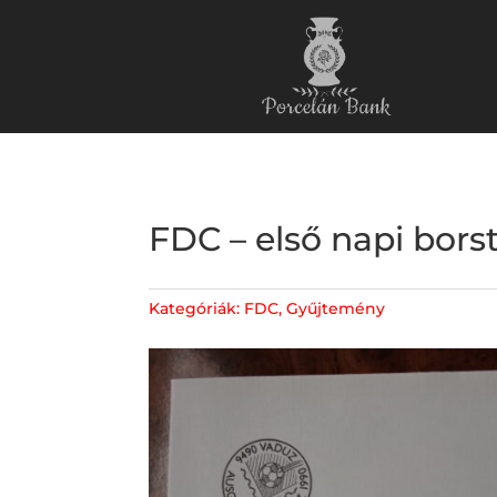
FDC – első napi bors
Kategóriák:
FDC
,
Gyűjtemény