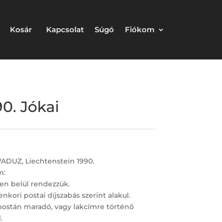
Kosár
Kapcsolat
Súgó
Fiókom
0. Jókai
VADUZ, Liechtenstein 1990.
m:
en belül rendezzük.
nkori postai díjszabás szerint alakul.
postán maradó, vagy lakcímre történő
.