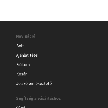
Navigáció
Bolt
Ajánlat tétel
Fiókom
Kosár
Jelszó emlékeztető
Segítség a vásárláshoz
Súgó