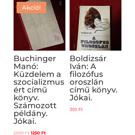
500 Ft.
300 Ft.
Akció!
Buchinger
Boldizsár
Manó:
Iván: A
Küzdelem a
filozófus
szocializmus
oroszlán
ért című
című könyv.
könyv.
Jókai.
Számozott
350
Ft
példány.
Jókai.
Original
Current
2500
Ft
1250
Ft