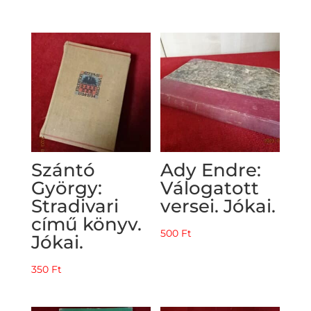
price
price
was:
is:
2500 Ft.
1250 Ft.
Szántó
Ady Endre:
György:
Válogatott
Stradivari
versei. Jókai.
című könyv.
500
Ft
Jókai.
350
Ft