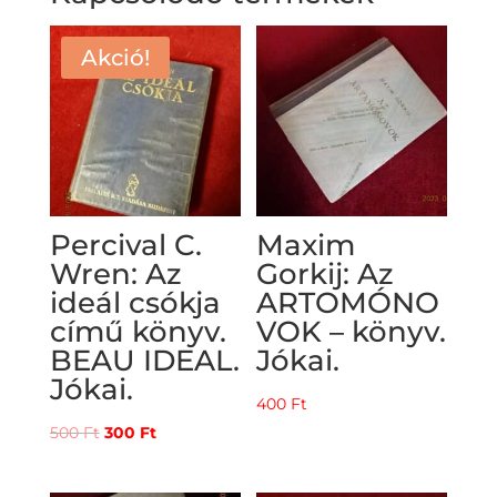
Akció!
Percival C.
Maxim
Wren: Az
Gorkij: Az
ideál csókja
ARTOMÓNO
című könyv.
VOK – könyv.
BEAU IDEAL.
Jókai.
Jókai.
400
Ft
Original
Current
500
Ft
300
Ft
price
price
was:
is: