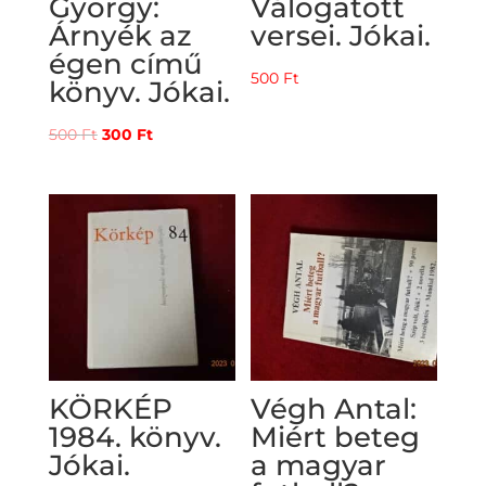
György:
Válogatott
Árnyék az
versei. Jókai.
égen című
500
Ft
könyv. Jókai.
Original
Current
500
Ft
300
Ft
price
price
was:
is:
500 Ft.
300 Ft.
KÖRKÉP
Végh Antal:
1984. könyv.
Miért beteg
Jókai.
a magyar