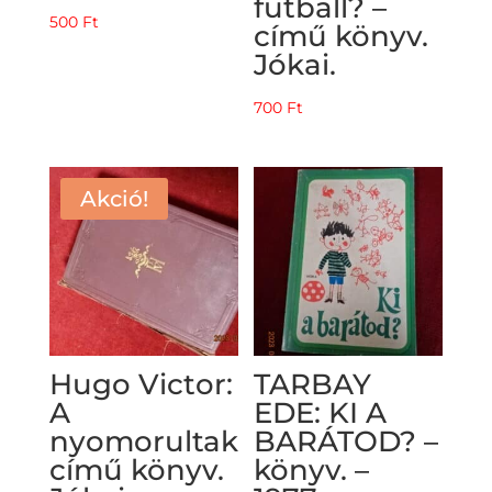
futball? –
500
Ft
című könyv.
Jókai.
700
Ft
Akció!
Hugo Victor:
TARBAY
A
EDE: KI A
nyomorultak
BARÁTOD? –
című könyv.
könyv. –