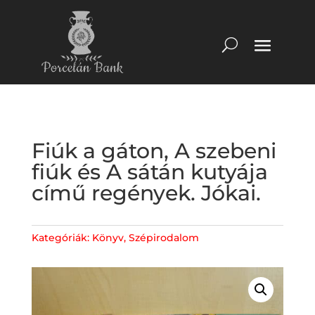
Fiúk a gáton, A szebeni
fiúk és A sátán kutyája
című regények. Jókai.
Kategóriák:
Könyv
,
Szépirodalom