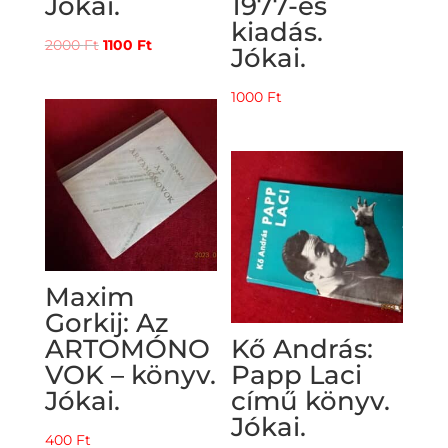
Jókai.
1977-es
kiadás.
Original
Current
2000
Ft
1100
Ft
Jókai.
price
price
was:
is:
1000
Ft
2000 Ft.
1100 Ft.
Maxim
Gorkij: Az
ARTOMÓNO
Kő András:
VOK – könyv.
Papp Laci
Jókai.
című könyv.
Jókai.
400
Ft