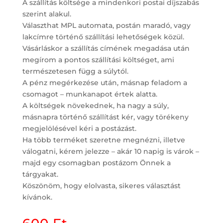
A szállítás költsége a mindenkori postai díjszabás
szerint alakul.
Választhat MPL automata, postán maradó, vagy
lakcímre történő szállítási lehetőségek közül.
Vásárláskor a szállítás címének megadása után
megírom a pontos szállítási költséget, ami
természetesen függ a súlytól.
A pénz megérkezése után, másnap feladom a
csomagot – munkanapot értek alatta.
A költségek növekednek, ha nagy a súly,
másnapra történő szállítást kér, vagy törékeny
megjelölésével kéri a postázást.
Ha több terméket szeretne megnézni, illetve
válogatni, kérem jelezze – akár 10 napig is várok –
majd egy csomagban postázom Önnek a
tárgyakat.
Köszönöm, hogy elolvasta, sikeres választást
kívánok.