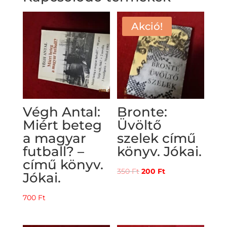
Akció!
Végh Antal:
Bronte:
Miért beteg
Üvöltő
a magyar
szelek című
futball? –
könyv. Jókai.
című könyv.
Original
Current
350
Ft
200
Ft
Jókai.
price
price
was:
is:
700
Ft
350 Ft.
200 Ft.