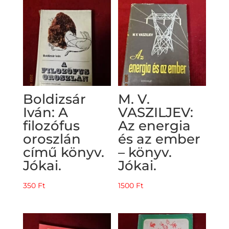
Boldizsár
M. V.
Iván: A
VASZILJEV:
filozófus
Az energia
oroszlán
és az ember
című könyv.
– könyv.
Jókai.
Jókai.
350
Ft
1500
Ft