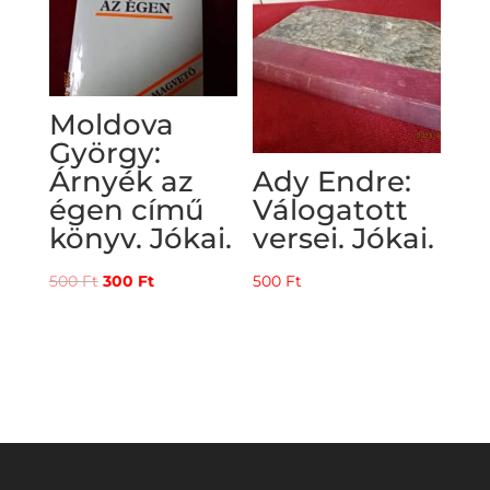
Moldova
György:
Árnyék az
Ady Endre:
égen című
Válogatott
könyv. Jókai.
versei. Jókai.
Original
Current
500
Ft
300
Ft
500
Ft
price
price
was:
is:
500 Ft.
300 Ft.