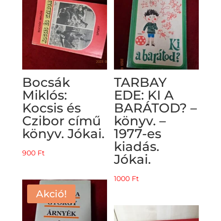
Bocsák
TARBAY
Miklós:
EDE: KI A
Kocsis és
BARÁTOD? –
Czibor című
könyv. –
könyv. Jókai.
1977-es
kiadás.
900
Ft
Jókai.
1000
Ft
Akció!