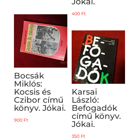
Jókai.
price
price
was:
is:
400
Ft
1200 Ft.
650 Ft.
Bocsák
Miklós:
Kocsis és
Karsai
Czibor című
László:
könyv. Jókai.
Befogadók
című könyv.
900
Ft
Jókai.
350
Ft