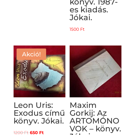
könyv. 1987-
es kiadás.
Jókai.
1500
Ft
Akció!
Leon Uris:
Maxim
Exodus című
Gorkij: Az
könyv. Jókai.
ARTOMÓNO
VOK – könyv.
Original
Current
1200
Ft
650
Ft