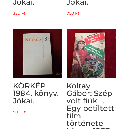
Jókai.
Jókai.
350
Ft
700
Ft
KÖRKÉP
Koltay
1984. könyv.
Gábor: Szép
Jókai.
volt fiúk …
Egy betiltott
500
Ft
film
története –