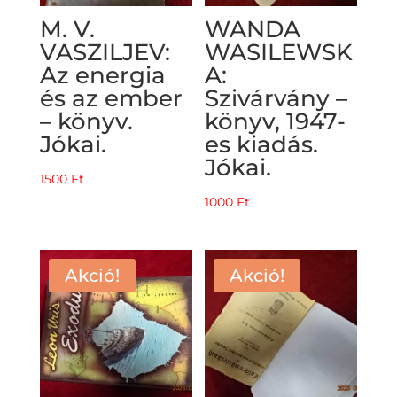
M. V.
WANDA
VASZILJEV:
WASILEWSK
Az energia
A:
és az ember
Szivárvány –
– könyv.
könyv, 1947-
Jókai.
es kiadás.
Jókai.
1500
Ft
1000
Ft
Akció!
Akció!