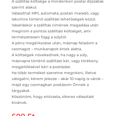
A szállítás költsége a mindenkori postai díjszabás
szerint alakul.
Választhat MPL automata, postán maradó, vagy
lakcímre történő szállítási lehetőségek közül.
Vásárláskor a szállítás címének megadása után
megírom a pontos szállítási költséget, ami
természetesen függ a súlytól.
A pénz megérkezése után, másnap feladom a
csomagot – munkanapot értek alatta.
A költségek növekednek, ha nagy a súly,
másnapra történő szállítást kér, vagy törékeny
megjelölésével kéri a postázást.
Ha több terméket szeretne megnézni, illetve
válogatni, kérem jelezze – akár 10 napig is várok –
majd egy csomagban postázom Önnek a
tárgyakat.
Köszönöm, hogy elolvasta, sikeres választást
kívánok.