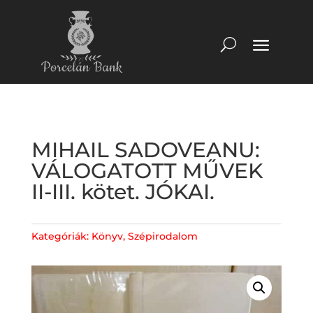
MIHAIL SADOVEANU:
VÁLOGATOTT MŰVEK
II-III. kötet. JÓKAI.
Kategóriák:
Könyv
,
Szépirodalom