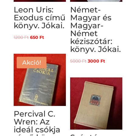
Leon Uris:
Német-
Exodus című
Magyar és
könyv. Jókai.
Magyar-
Német
Original
Current
1200
Ft
650
Ft
kéziszótár:
price
price
könyv. Jókai.
was:
is:
1200 Ft.
650 Ft.
Original
Current
5000
Ft
3000
Ft
Akció!
price
price
was:
is:
5000 Ft.
3000 Ft.
Percival C.
Wren: Az
ideál csókja