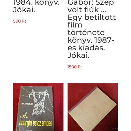
1984. könyv.
Gábor: Szép
Jókai.
volt fiúk …
Egy betiltott
500
Ft
film
története –
könyv. 1987-
es kiadás.
Jókai.
1500
Ft