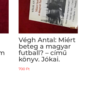
Végh Antal: Miért
beteg a magyar
lm
futball? – című
könyv. Jókai.
700
Ft