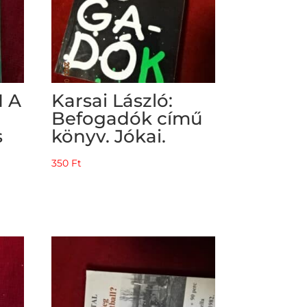
I A
Karsai László:
Befogadók című
s
könyv. Jókai.
350
Ft