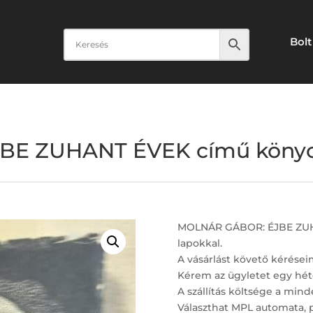
Bolt
E ZUHANT ÉVEK című könyc.
MOLNÁR GÁBOR: ÉJBE ZUHA
lapokkal.
A vásárlást követő kérései
Kérem az ügyletet egy hét
A szállítás költsége a minde
Választhat MPL automata, 