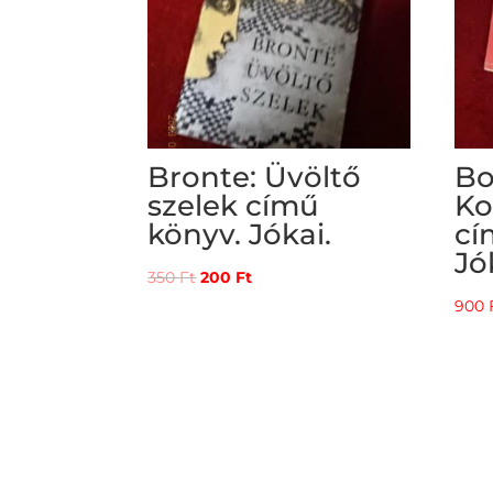
Bronte: Üvöltő
Bo
szelek című
Ko
könyv. Jókai.
cí
Jó
Original
Current
350
Ft
200
Ft
price
price
900
was:
is:
350 Ft.
200 Ft.