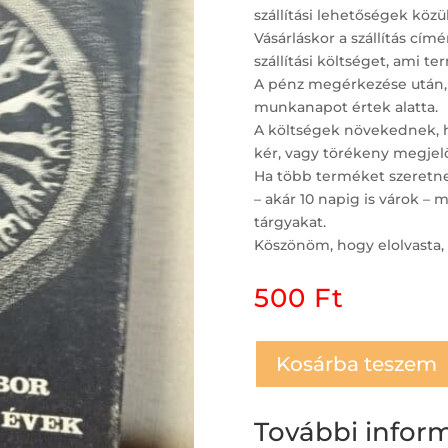
szállítási lehetőségek közül
Vásárláskor a szállítás c
szállítási költséget, ami t
A pénz megérkezése után,
munkanapot értek alatta.
A költségek növekednek, ha
kér, vagy törékeny megjelö
Ha több terméket szeretne 
– akár 10 napig is várok 
tárgyakat.
Köszönöm, hogy elolvasta, 
500
Ft
Kosárba teszem
További infor