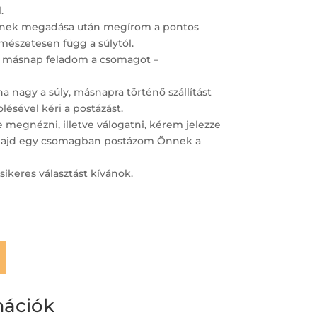
.
ímének megadása után megírom a pontos
ermészetesen függ a súlytól.
 másnap feladom a csomagot –
 nagy a súly, másnapra történő szállítást
lésével kéri a postázást.
megnézni, illetve válogatni, kérem jelezze
– majd egy csomagban postázom Önnek a
sikeres választást kívánok.
mációk