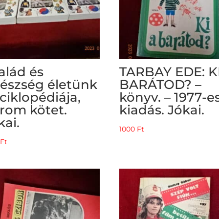
alád és
TARBAY EDE: K
észség életünk
BARÁTOD? –
ciklopédiája,
könyv. – 1977-e
rom kötet.
kiadás. Jókai.
kai.
1000
Ft
0
Ft