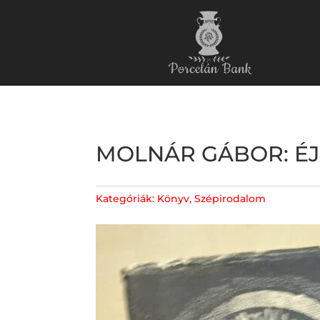
MOLNÁR GÁBOR: ÉJB
Kategóriák:
Könyv
,
Szépirodalom