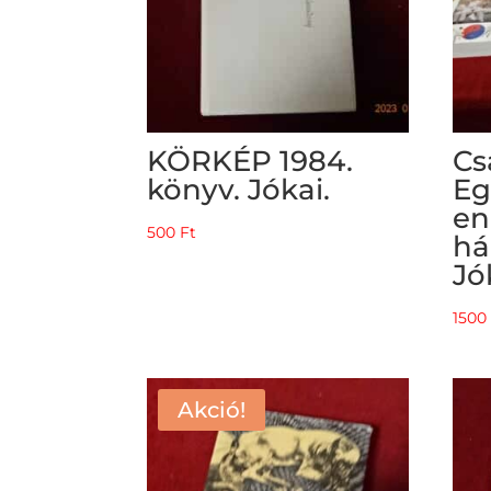
KÖRKÉP 1984.
Cs
könyv. Jókai.
Eg
en
500
Ft
há
Jó
150
Akció!