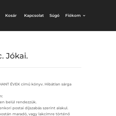
Kosár
Kapcsolat
Súgó
Fiókom
 Jókai.
NT ÉVEK című könyv. Hibátlan sárga
m:
en belül rendezzük.
nkori postai díjszabás szerint alakul.
postán maradó, vagy lakcímre történő