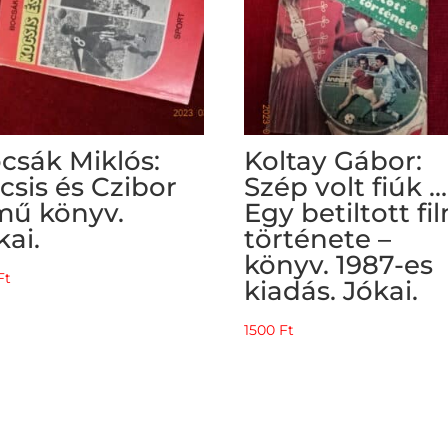
csák Miklós:
Koltay Gábor:
csis és Czibor
Szép volt fiúk …
mű könyv.
Egy betiltott fi
kai.
története –
könyv. 1987-es
Ft
kiadás. Jókai.
1500
Ft