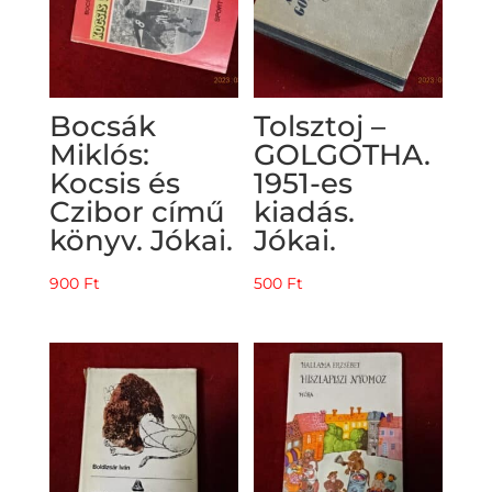
Bocsák
Tolsztoj –
Miklós:
GOLGOTHA.
Kocsis és
1951-es
Czibor című
kiadás.
könyv. Jókai.
Jókai.
900
Ft
500
Ft