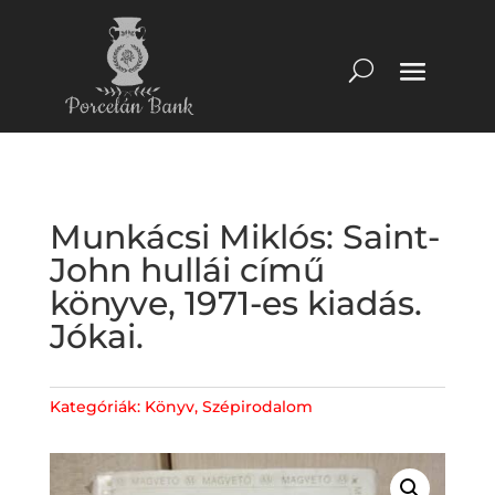
Munkácsi Miklós: Saint-
John hullái című
könyve, 1971-es kiadás.
Jókai.
Kategóriák:
Könyv
,
Szépirodalom