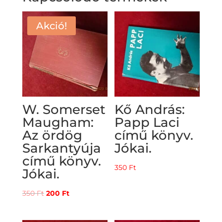
Akció!
W. Somerset
Kő András:
Maugham:
Papp Laci
Az ördög
című könyv.
Sarkantyúja
Jókai.
című könyv.
350
Ft
Jókai.
Original
Current
350
Ft
200
Ft
price
price
was:
is: