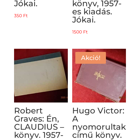
Jókai.
könyv, 1957-
es kiadás.
350
Ft
Jókai.
1500
Ft
Akció!
Robert
Hugo Victor:
Graves: Én,
A
CLAUDIUS –
nyomorultak
könyv. 1957-
című könyv.