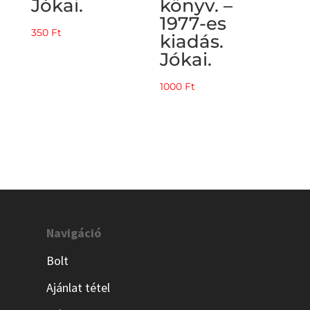
Jókai.
könyv. –
1977-es
350
Ft
kiadás.
Jókai.
1000
Ft
Navigáció
Bolt
Ajánlat tétel