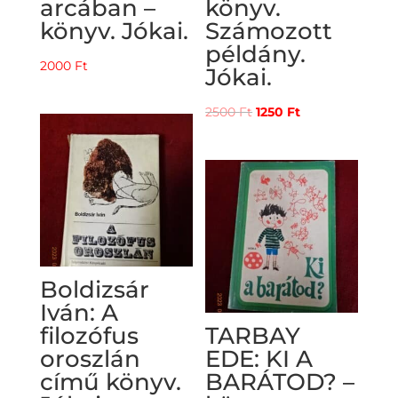
arcában –
könyv.
könyv. Jókai.
Számozott
példány.
2000
Ft
Jókai.
Original
Current
2500
Ft
1250
Ft
price
price
was:
is:
2500 Ft.
1250 Ft.
Boldizsár
Iván: A
filozófus
TARBAY
oroszlán
EDE: KI A
című könyv.
BARÁTOD? –