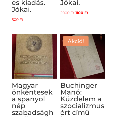
es kiadás.
Jókai.
Jókai.
Original
Current
2000
Ft
1100
Ft
price
price
500
Ft
was:
is:
2000 Ft.
1100 Ft.
Akció!
Magyar
Buchinger
önkéntesek
Manó:
a spanyol
Küzdelem a
nép
szocializmus
szabadságh
ért című