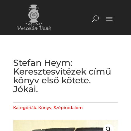
Stefan Heym:
Keresztesvitézek című
könyv első kötete.
Jókai.
Kategóriák:
Könyv
,
Szépirodalom