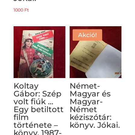
1000
Ft
Akció!
Koltay
Német-
Gábor: Szép
Magyar és
volt fiúk …
Magyar-
Egy betiltott
Német
film
kéziszótár:
története –
könyv. Jókai.
könyv. 1987-