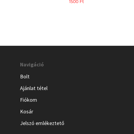
price
price
1500
Ft
was:
is:
500 Ft.
300 Ft.
Navigáció
Bolt
Ajánlat tétel
Fiókom
Kosár
Jelszó emlékeztető