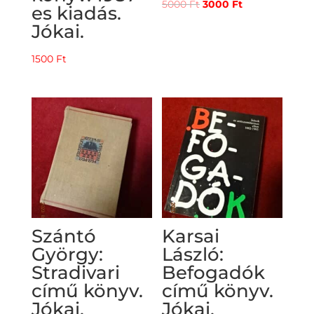
Original
Current
5000
Ft
3000
Ft
es kiadás.
price
price
Jókai.
was:
is:
5000 Ft.
3000 Ft.
1500
Ft
Szántó
Karsai
György:
László:
Stradivari
Befogadók
című könyv.
című könyv.
Jókai.
Jókai.