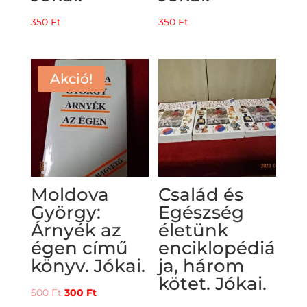
350
Ft
350
Ft
Akció!
Moldova
Család és
György:
Egészség
Árnyék az
életünk
égen című
enciklopédiá
könyv. Jókai.
ja, három
kötet. Jókai.
Original
Current
500
Ft
300
Ft