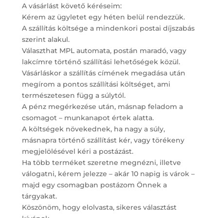
A vásárlást követő kéréseim:
Kérem az ügyletet egy héten belül rendezzük.
A szállítás költsége a mindenkori postai díjszabás
szerint alakul.
Választhat MPL automata, postán maradó, vagy
lakcímre történő szállítási lehetőségek közül.
Vásárláskor a szállítás címének megadása után
megírom a pontos szállítási költséget, ami
természetesen függ a súlytól.
A pénz megérkezése után, másnap feladom a
csomagot – munkanapot értek alatta.
A költségek növekednek, ha nagy a súly,
másnapra történő szállítást kér, vagy törékeny
megjelölésével kéri a postázást.
Ha több terméket szeretne megnézni, illetve
válogatni, kérem jelezze – akár 10 napig is várok –
majd egy csomagban postázom Önnek a
tárgyakat.
Köszönöm, hogy elolvasta, sikeres választást