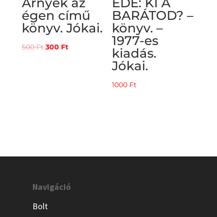
Árnyék az
EDE: KI A
égen című
BARÁTOD? –
könyv. Jókai.
könyv. –
1977-es
Original
Current
500
Ft
300
Ft
kiadás.
price
price
Jókai.
was:
is:
500 Ft.
300 Ft.
1000
Ft
Navigáció
Bolt