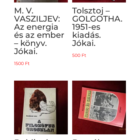
M. V.
Tolsztoj –
VASZILJEV:
GOLGOTHA.
Az energia
1951-es
és az ember
kiadás.
– könyv.
Jókai.
Jókai.
500
Ft
1500
Ft