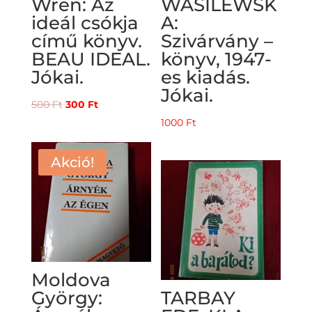
Wren: Az
WASILEWSK
ideál csókja
A:
című könyv.
Szivárvány –
BEAU IDEAL.
könyv, 1947-
Jókai.
es kiadás.
Jókai.
Original
Current
500
Ft
300
Ft
price
price
1000
Ft
was:
is:
500 Ft.
300 Ft.
Akció!
Moldova
György:
TARBAY