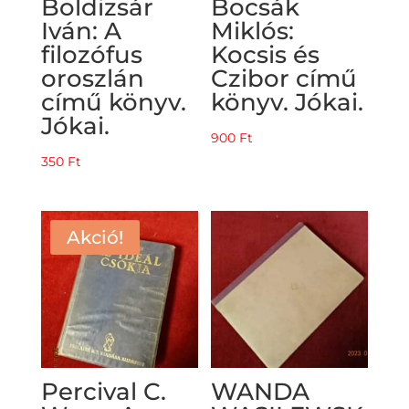
Boldizsár
Bocsák
Iván: A
Miklós:
filozófus
Kocsis és
oroszlán
Czibor című
című könyv.
könyv. Jókai.
Jókai.
900
Ft
350
Ft
Akció!
Percival C.
WANDA