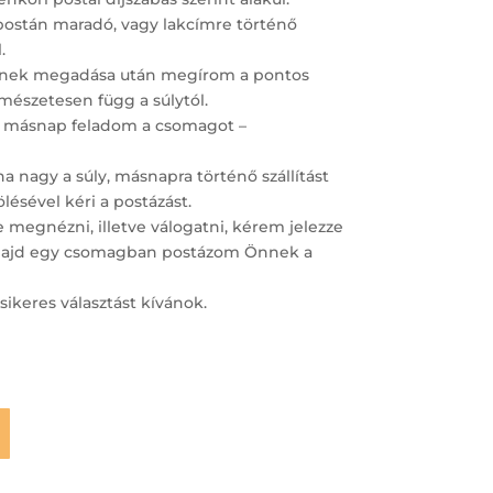
postán maradó, vagy lakcímre történő
.
ímének megadása után megírom a pontos
ermészetesen függ a súlytól.
 másnap feladom a csomagot –
 nagy a súly, másnapra történő szállítást
lésével kéri a postázást.
megnézni, illetve válogatni, kérem jelezze
– majd egy csomagban postázom Önnek a
sikeres választást kívánok.