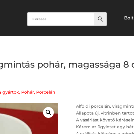
Bolt
rágmintás pohár, magassága 8 
n gyártok
,
Pohár
,
Porcelán
Alföldi porcelán, virágmin
Állapota új, vitrinben tarto
A vásárlást követő kérései
Kérem az ügyletet egy hét
A szállítás költsége a minde