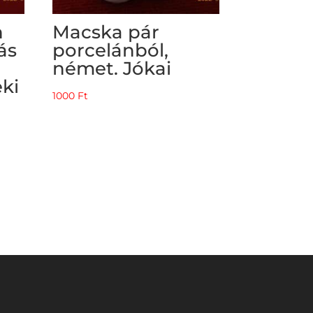
n
Macska pár
ás
porcelánból,
német. Jókai
ki
1000
Ft