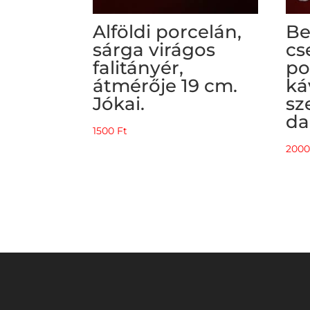
Alföldi porcelán,
Be
sárga virágos
cs
falitányér,
po
átmérője 19 cm.
ká
Jókai.
sz
da
1500
Ft
200