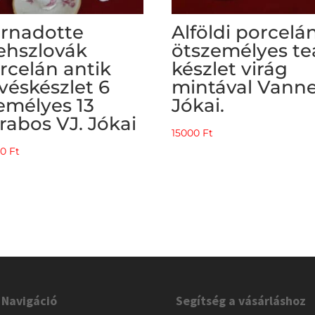
rnadotte
Alföldi porcelá
ehszlovák
ötszemélyes te
rcelán antik
készlet virág
véskészlet 6
mintával Vanne
emélyes 13
Jókai.
rabos VJ. Jókai
15000
Ft
00
Ft
Navigáció
Segítség a vásárláshoz