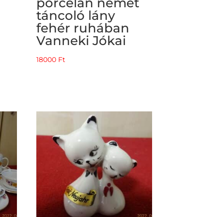
porcelán német
táncoló lány
fehér ruhában
Vanneki Jókai
18000
Ft