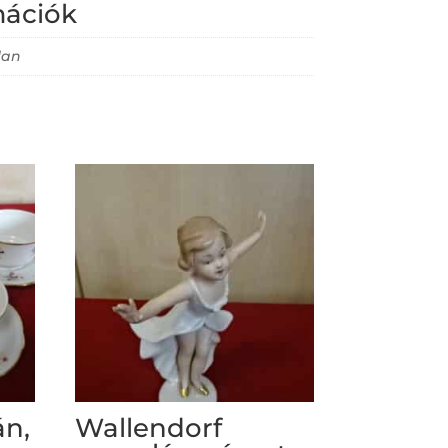
mációk
lan
án,
Wallendorf