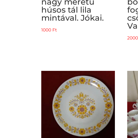
nagy méretű
bo
húsos tál lila
fo
mintával. Jókai.
cs
Va
1000
Ft
200