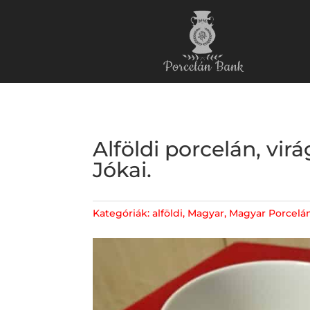
Alföldi porcelán, vi
Jókai.
Kategóriák:
alföldi
,
Magyar
,
Magyar Porcelá