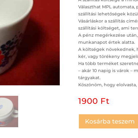
Választhat MPL automata, 
szállítási lehetőségek közül
Vásárláskor a szállítás c
szállítási költséget, ami t
A pénz megérkezése után,
munkanapot értek alatta.
A költségek növekednek, ha
kér, vagy törékeny megjelö
Ha több terméket szeretne 
– akár 10 napig is várok 
tárgyakat.
Köszönöm, hogy elolvasta, 
1900
Ft
Kosárba teszem