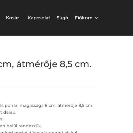
Kosár
Kapcsolat
Súgó
Fiókom
cm, átmérője 8,5 cm.
tás pohár, magassága 8 cm, átmérője 8,5 cm.
tt darab.
m:
en belül rendezzük.
nkori postai díjszabás szerint alakul.