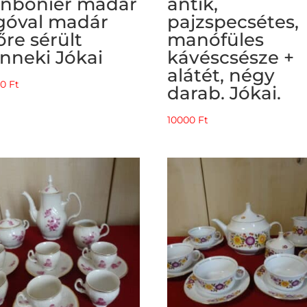
nbonier madár
antik,
góval madár
pajzspecsétes,
őre sérült
manófüles
nneki Jókai
kávéscsésze +
alátét, négy
00
Ft
darab. Jókai.
10000
Ft