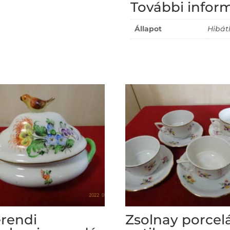
További infor
Állapot
Hibát
rendi
Zsolnay porcel