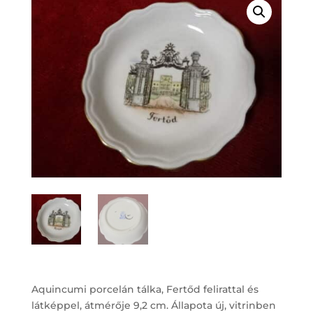
Aquincumi porcelán tálka, Fertőd felirattal és
látképpel, átmérője 9,2 cm. Állapota új, vitrinben