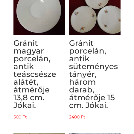
Gránit
Gránit
magyar
porcelán,
porcelán,
antik
antik
süteményes
teáscsésze
tányér,
alátét,
három
átmérője
darab,
13,8 cm.
átmérője 15
Jókai.
cm. Jókai.
500
Ft
2400
Ft