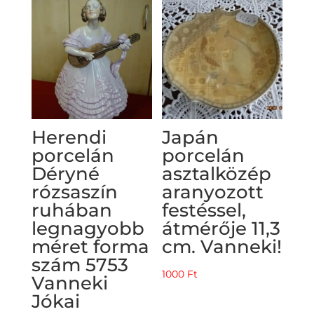
Herendi
Japán
porcelán
porcelán
Déryné
asztalközép
rózsaszín
aranyozott
ruhában
festéssel,
legnagyobb
átmérője 11,3
méret forma
cm. Vanneki!
szám 5753
1000
Ft
Vanneki
Jókai