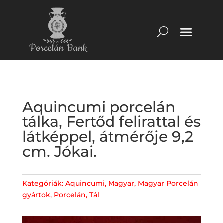
Aquincumi porcelán
tálka, Fertőd felirattal és
látképpel, átmérője 9,2
cm. Jókai.
Kategóriák:
Aquincumi
,
Magyar
,
Magyar Porcelán
gyártok
,
Porcelán
,
Tál