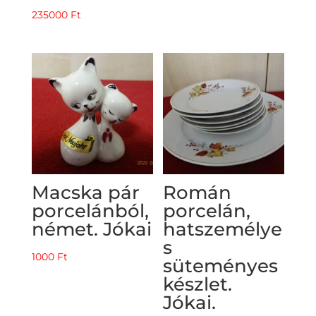
235000
Ft
Macska pár
Román
porcelánból,
porcelán,
német. Jókai
hatszemélye
s
1000
Ft
süteményes
készlet.
Jókai.