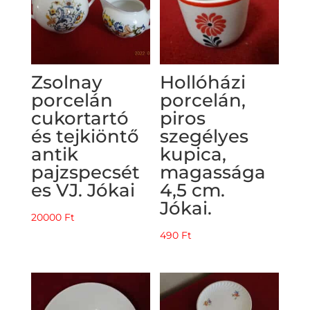
Zsolnay
Hollóházi
porcelán
porcelán,
cukortartó
piros
és tejkiöntő
szegélyes
antik
kupica,
pajzspecsét
magassága
es VJ. Jókai
4,5 cm.
Jókai.
20000
Ft
490
Ft