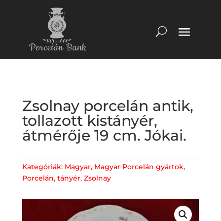
Zsolnay porcelán antik,
tollazott kistányér,
átmérője 19 cm. Jókai.
Kategóriák:
Magyar
,
Magyar Porcelán gyártok
,
Porcelán
,
tányér
,
Zsolnay