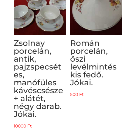
Zsolnay
Román
porcelán,
porcelán,
antik,
őszi
pajzspecsét
levélmintés
es,
kis fedő.
manófüles
Jókai.
kávéscsésze
500
Ft
+ alátét,
négy darab.
Jókai.
10000
Ft