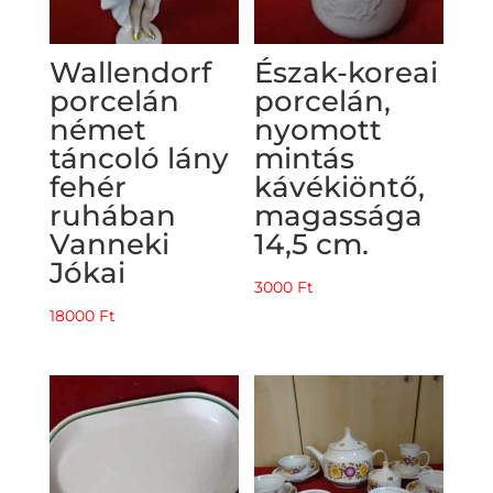
Wallendorf
Észak-koreai
porcelán
porcelán,
német
nyomott
táncoló lány
mintás
fehér
kávékiöntő,
ruhában
magassága
Vanneki
14,5 cm.
Jókai
3000
Ft
18000
Ft