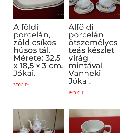
Alföldi
Alföldi
porcelán,
porcelán
zöld csíkos
ötszemélyes
húsos tál.
teás készlet
Mérete: 32,5
virág
x 18,5 x 3 cm.
mintával
Jókai.
Vanneki
Jókai.
3500
Ft
15000
Ft