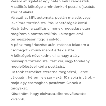
Kérem az ügyletet egy héten belül rendezzük.
A szállítás költsége a mindenkori postai díjszabás
szerint alakul.
Választhat MPL automata, postán maradó, vagy
lakcímre történő szállítási lehetőségek közül.
Vásárláskor a szállítás címének megadása után
megírom a pontos szállítási költséget, ami
természetesen függ a súlytól.
A pénz megérkezése után, másnap feladom a
csomagot – munkanapot értek alatta.
A költségek növekednek, ha nagy a súly,
másnapra történő szállítást kér, vagy törékeny
megjelölésével kéri a postázást.
Ha több terméket szeretne megnézni, illetve
válogatni, kérem jelezze – akár 10 napig is várok –
majd egy csomagban postázom Önnek a
tárgyakat.
Köszönöm, hogy elolvasta, sikeres választást
kívánok.