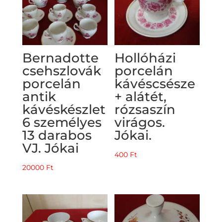
Bernadotte
Hollóházi
csehszlovák
porcelán
porcelán
kávéscsésze
antik
+ alátét,
kávéskészlet
rózsaszín
6 személyes
virágos.
13 darabos
Jókai.
VJ. Jókai
400
Ft
20000
Ft