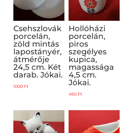
Csehszlovák
Hollóházi
porcelán,
porcelán,
zöld mintás
piros
lapostányér,
szegélyes
átmérője
kupica,
24,5 cm. Két
magassága
darab. Jókai.
4,5 cm.
Jókai.
1000
Ft
490
Ft