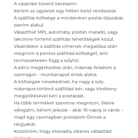
A vásárlást követő kéréseim:
Kérem az ügyletet egy héten belül rendezzük.
A szállítás költsége a mindenkori postai díjszabás
szerint alakul.
Választhat MPL automata, postán maradó, vagy
lakcímre történő szállítási lehetőségek közül.
Vásárláskor a szállítás címének megadása után
megírom a pontos szállítási költséget, ami
természetesen függ a súlytól.
A pénz megérkezése után, másnap feladom a
csomagot – munkanapot értek alatta.
A költségek növekednek, ha nagy a súly,
másnapra történő szállítást kér, vagy törékeny
megjelölésével kéri a postázást.
Ha több terméket szeretne megnézni, illetve
válogatni, kérem jelezze – akár 10 napig is várok –
majd egy csomagban postázom Önnek a
tárgyakat.
Köszönöm, hogy elolvasta, sikeres választást