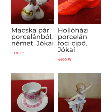
Macska pár
Hollóházi
porcelánból,
porcelán
német. Jókai
foci cipő.
Jókai
1000
Ft
4400
Ft