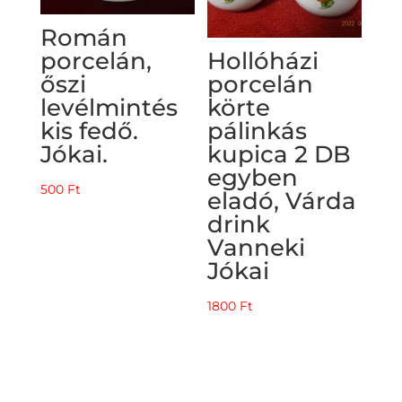
Román
porcelán,
Hollóházi
őszi
porcelán
levélmintés
körte
kis fedő.
pálinkás
Jókai.
kupica 2 DB
egyben
500
Ft
eladó, Várda
drink
Vanneki
Jókai
1800
Ft