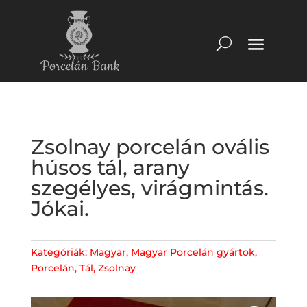
Zsolnay porcelán ovális
húsos tál, arany
szegélyes, virágmintás.
Jókai.
Kategóriák:
Magyar
,
Magyar Porcelán gyártok
,
Porcelán
,
Tál
,
Zsolnay