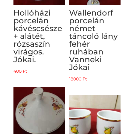
Hollóházi
Wallendorf
porcelán
porcelán
kávéscsésze
német
+ alátét,
táncoló lány
rózsaszín
fehér
virágos.
ruhában
Jókai.
Vanneki
Jókai
400
Ft
18000
Ft