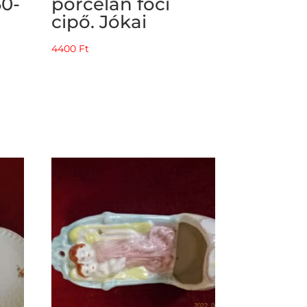
60-
porcelán foci
cipő. Jókai
4400
Ft