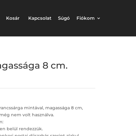
Kosár
Kapcsolat
Súgó
Fiókom
agassága 8 cm.
rancssárga mintával, magassága 8 cm,
 még nem volt használva.
m:
en belül rendezzük.
nkori postai díjszabás szerint alakul.