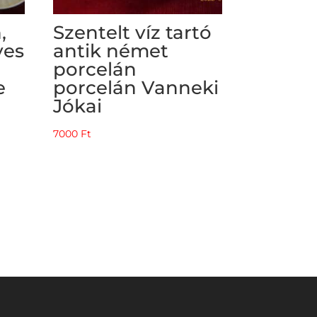
,
Szentelt víz tartó
yes
antik német
porcelán
e
porcelán Vanneki
Jókai
7000
Ft