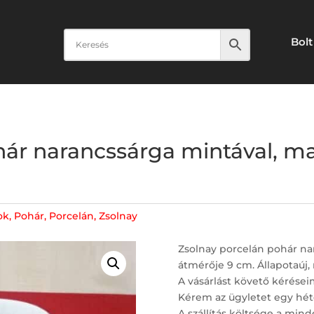
Bolt
hár narancssárga mintával, m
ok
,
Pohár
,
Porcelán
,
Zsolnay
Zsolnay porcelán pohár na
átmérője 9 cm. Állapotaúj,
A vásárlást követő kérései
Kérem az ügyletet egy hét
A szállítás költsége a minde