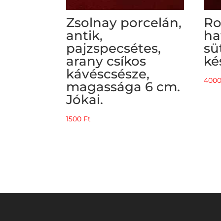
Zsolnay porcelán,
Ro
antik,
ha
pajzspecsétes,
sü
arany csíkos
ké
kávéscsésze,
400
magassága 6 cm.
Jókai.
1500
Ft