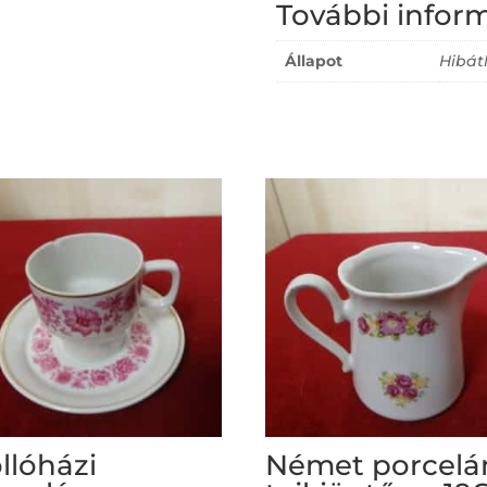
További infor
Állapot
Hibátl
llóházi
Német porcelá