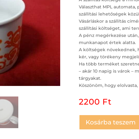
Választhat MPL automata, 
szállítási lehetőségek közül
Vásárláskor a szállítás c
szállítási költséget, ami t
A pénz megérkezése után,
munkanapot értek alatta.
A költségek növekednek, ha
kér, vagy törékeny megjelö
Ha több terméket szeretne 
– akár 10 napig is várok 
tárgyakat.
Köszönöm, hogy elolvasta, 
2200
Ft
Kosárba teszem