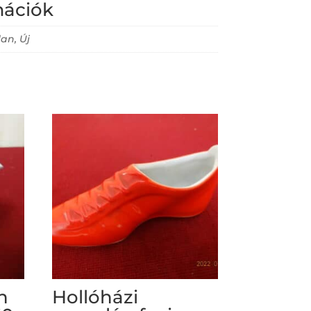
mációk
an, Új
n
Hollóházi