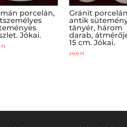
mán porcelán,
Gránit porcelán
tszemélyes
antik sütemén
teményes
tányér, három
szlet. Jókai.
darab, átmérőj
15 cm. Jókai.
0
Ft
2400
Ft