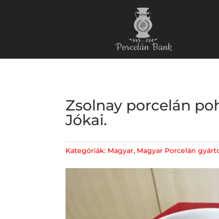
Zsolnay porcelán po
Jókai.
Kategóriák:
Magyar
,
Magyar Porcelán gyárt