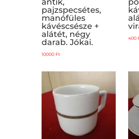
antik,
po
pajzspecsétes,
ká
manófüles
al
kávéscsésze +
vi
alátét, négy
400
darab. Jókai.
10000
Ft