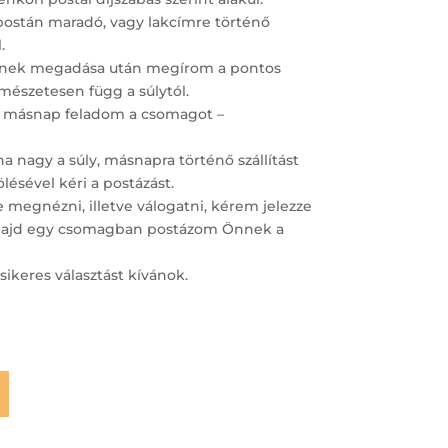
postán maradó, vagy lakcímre történő
.
ímének megadása után megírom a pontos
ermészetesen függ a súlytól.
 másnap feladom a csomagot –
 nagy a súly, másnapra történő szállítást
lésével kéri a postázást.
megnézni, illetve válogatni, kérem jelezze
– majd egy csomagban postázom Önnek a
sikeres választást kívánok.