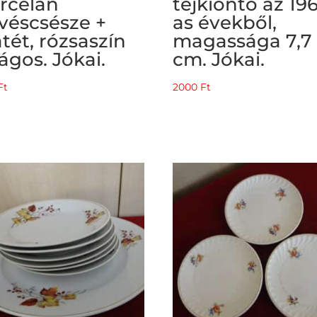
rcelán
tejkiöntő az 19
véscsésze +
as évekből,
átét, rózsaszín
magassága 7,7
rágos. Jókai.
cm. Jókai.
Ft
2000
Ft