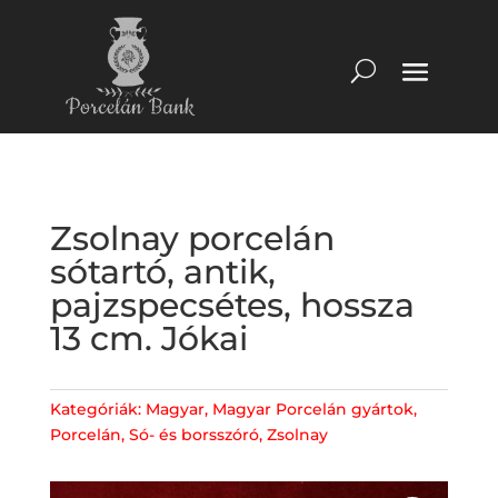
Zsolnay porcelán
sótartó, antik,
pajzspecsétes, hossza
13 cm. Jókai
Kategóriák:
Magyar
,
Magyar Porcelán gyártok
,
Porcelán
,
Só- és borsszóró
,
Zsolnay