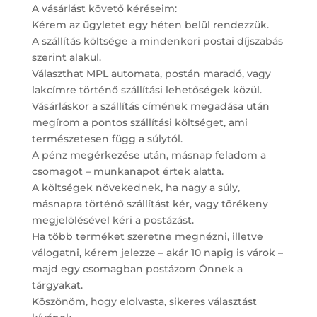
A vásárlást követő kéréseim:
Kérem az ügyletet egy héten belül rendezzük.
A szállítás költsége a mindenkori postai díjszabás
szerint alakul.
Választhat MPL automata, postán maradó, vagy
lakcímre történő szállítási lehetőségek közül.
Vásárláskor a szállítás címének megadása után
megírom a pontos szállítási költséget, ami
természetesen függ a súlytól.
A pénz megérkezése után, másnap feladom a
csomagot – munkanapot értek alatta.
A költségek növekednek, ha nagy a súly,
másnapra történő szállítást kér, vagy törékeny
megjelölésével kéri a postázást.
Ha több terméket szeretne megnézni, illetve
válogatni, kérem jelezze – akár 10 napig is várok –
majd egy csomagban postázom Önnek a
tárgyakat.
Köszönöm, hogy elolvasta, sikeres választást