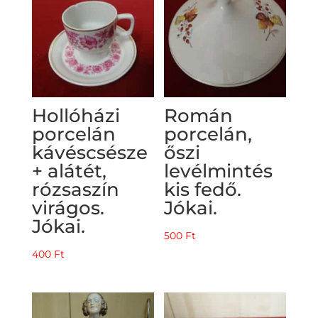
Hollóházi
Román
porcelán
porcelán,
kávéscsésze
őszi
+ alátét,
levélmintés
rózsaszín
kis fedő.
virágos.
Jókai.
Jókai.
500
Ft
400
Ft