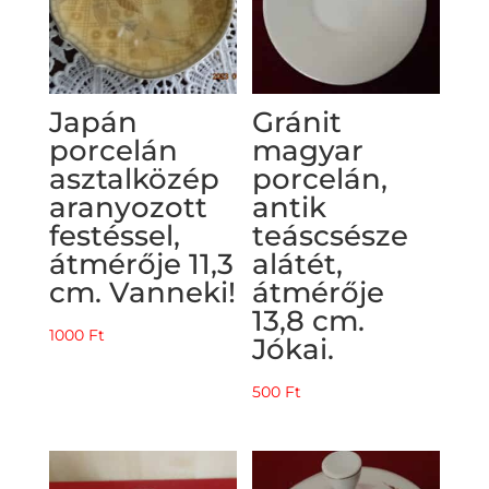
Japán
Gránit
porcelán
magyar
asztalközép
porcelán,
aranyozott
antik
festéssel,
teáscsésze
átmérője 11,3
alátét,
cm. Vanneki!
átmérője
13,8 cm.
1000
Ft
Jókai.
500
Ft