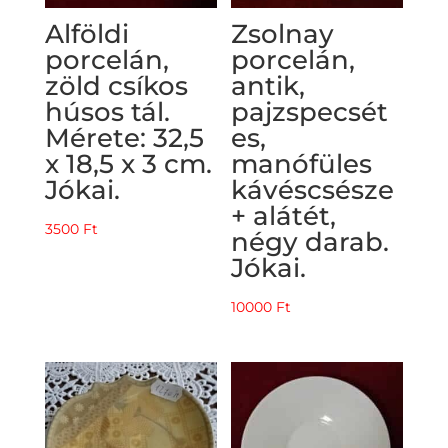
Alföldi
Zsolnay
porcelán,
porcelán,
zöld csíkos
antik,
húsos tál.
pajzspecsét
Mérete: 32,5
es,
x 18,5 x 3 cm.
manófüles
Jókai.
kávéscsésze
+ alátét,
3500
Ft
négy darab.
Jókai.
10000
Ft