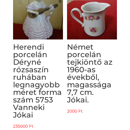
Herendi
Német
porcelán
porcelán
Déryné
tejkiöntő az
rózsaszín
1960-as
ruhában
évekből,
legnagyobb
magassága
méret forma
7,7 cm.
szám 5753
Jókai.
Vanneki
2000
Ft
Jókai
235000
Ft