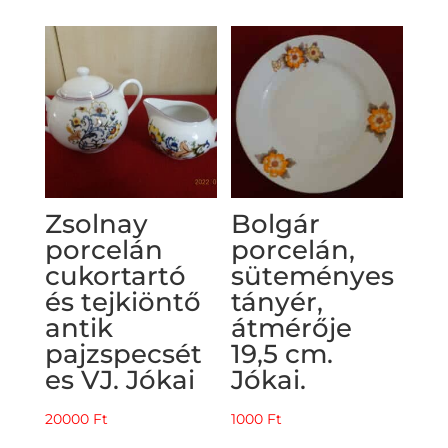
Zsolnay
Bolgár
porcelán
porcelán,
cukortartó
süteményes
és tejkiöntő
tányér,
antik
átmérője
pajzspecsét
19,5 cm.
es VJ. Jókai
Jókai.
20000
Ft
1000
Ft