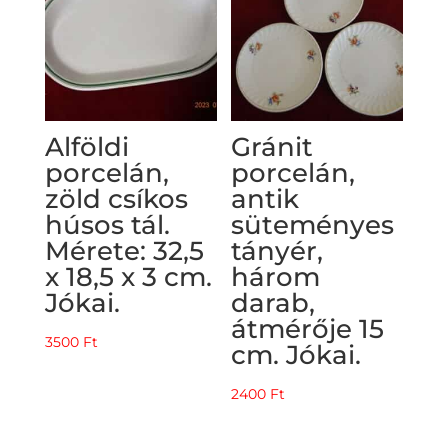
Alföldi
Gránit
porcelán,
porcelán,
zöld csíkos
antik
húsos tál.
süteményes
Mérete: 32,5
tányér,
x 18,5 x 3 cm.
három
Jókai.
darab,
átmérője 15
3500
Ft
cm. Jókai.
2400
Ft