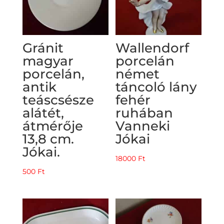
Gránit
Wallendorf
magyar
porcelán
porcelán,
német
antik
táncoló lány
teáscsésze
fehér
alátét,
ruhában
átmérője
Vanneki
13,8 cm.
Jókai
Jókai.
18000
Ft
500
Ft