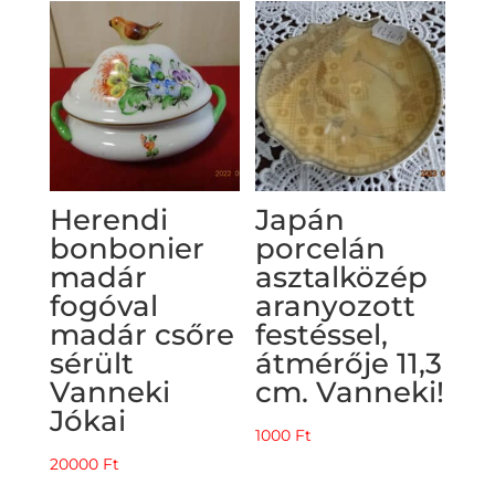
Herendi
Japán
bonbonier
porcelán
madár
asztalközép
fogóval
aranyozott
madár csőre
festéssel,
sérült
átmérője 11,3
Vanneki
cm. Vanneki!
Jókai
1000
Ft
20000
Ft