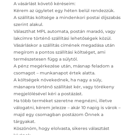
A vásárlást követő kéréseim:
Kérem az ügyletet egy héten belül rendezzük.
A szállítás költsége a mindenkori postai díjszabás
szerint alakul.
Választhat MPL automata, postán maradó, vagy
lakcímre történő szállítási lehetőségek közül.
Vásárláskor a szállítás címének megadása után
megírom a pontos szállítási költséget, ami
természetesen függ a súlytól.
A pénz megérkezése után, másnap feladom a
csomagot – munkanapot értek alatta.
A költségek növekednek, ha nagy a súly,
másnapra történő szállítást kér, vagy törékeny
megjelölésével kéri a postázást.
Ha több terméket szeretne megnézni, illetve
válogatni, kérem jelezze – akár 10 napig is várok –
majd egy csomagban postázom Önnek a
tárgyakat.
Köszönöm, hogy elolvasta, sikeres választást