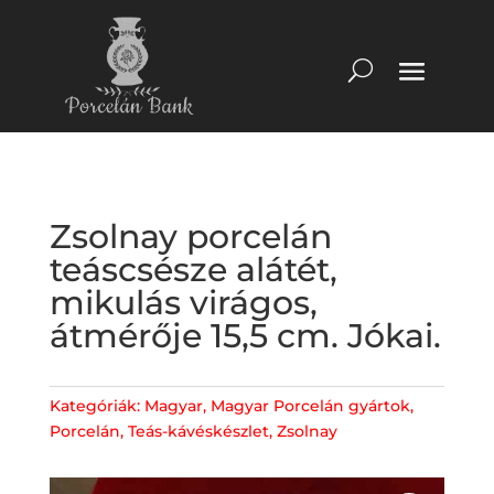
Zsolnay porcelán
teáscsésze alátét,
mikulás virágos,
átmérője 15,5 cm. Jókai.
Kategóriák:
Magyar
,
Magyar Porcelán gyártok
,
Porcelán
,
Teás-kávéskészlet
,
Zsolnay