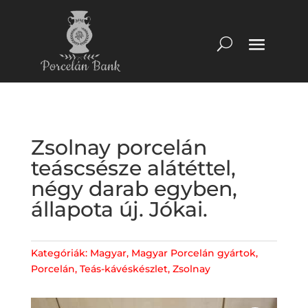
Zsolnay porcelán
teáscsésze alátéttel,
négy darab egyben,
állapota új. Jókai.
Kategóriák:
Magyar
,
Magyar Porcelán gyártok
,
Porcelán
,
Teás-kávéskészlet
,
Zsolnay