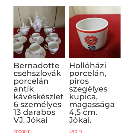
Bernadotte
Hollóházi
csehszlovák
porcelán,
porcelán
piros
antik
szegélyes
kávéskészlet
kupica,
6 személyes
magassága
13 darabos
4,5 cm.
VJ. Jókai
Jókai.
20000
Ft
490
Ft