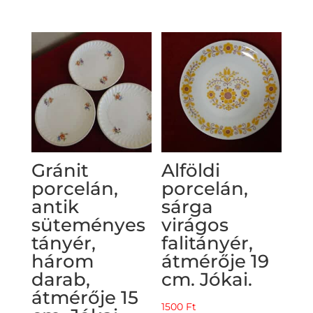
Gránit
Alföldi
porcelán,
porcelán,
antik
sárga
süteményes
virágos
tányér,
falitányér,
három
átmérője 19
darab,
cm. Jókai.
átmérője 15
1500
Ft