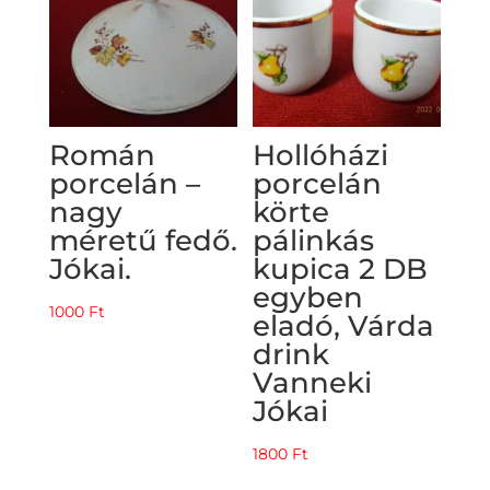
Román
Hollóházi
porcelán –
porcelán
nagy
körte
méretű fedő.
pálinkás
Jókai.
kupica 2 DB
egyben
1000
Ft
eladó, Várda
drink
Vanneki
Jókai
1800
Ft