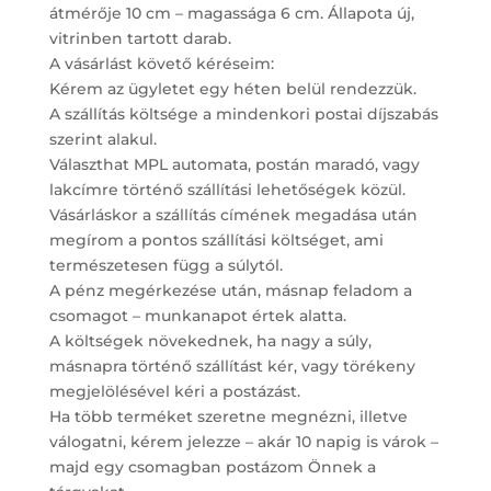
átmérője 10 cm – magassága 6 cm. Állapota új,
vitrinben tartott darab.
A vásárlást követő kéréseim:
Kérem az ügyletet egy héten belül rendezzük.
A szállítás költsége a mindenkori postai díjszabás
szerint alakul.
Választhat MPL automata, postán maradó, vagy
lakcímre történő szállítási lehetőségek közül.
Vásárláskor a szállítás címének megadása után
megírom a pontos szállítási költséget, ami
természetesen függ a súlytól.
A pénz megérkezése után, másnap feladom a
csomagot – munkanapot értek alatta.
A költségek növekednek, ha nagy a súly,
másnapra történő szállítást kér, vagy törékeny
megjelölésével kéri a postázást.
Ha több terméket szeretne megnézni, illetve
válogatni, kérem jelezze – akár 10 napig is várok –
majd egy csomagban postázom Önnek a