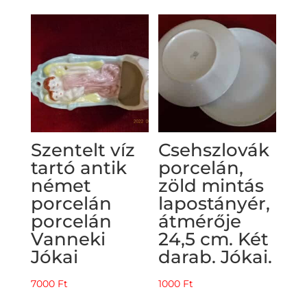
Szentelt víz
Csehszlovák
tartó antik
porcelán,
német
zöld mintás
porcelán
lapostányér,
porcelán
átmérője
Vanneki
24,5 cm. Két
Jókai
darab. Jókai.
7000
Ft
1000
Ft