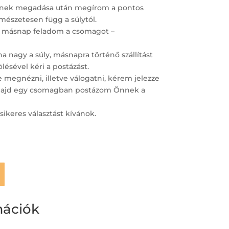
ímének megadása után megírom a pontos
ermészetesen függ a súlytól.
 másnap feladom a csomagot –
 nagy a súly, másnapra történő szállítást
lésével kéri a postázást.
megnézni, illetve válogatni, kérem jelezze
– majd egy csomagban postázom Önnek a
sikeres választást kívánok.
mációk