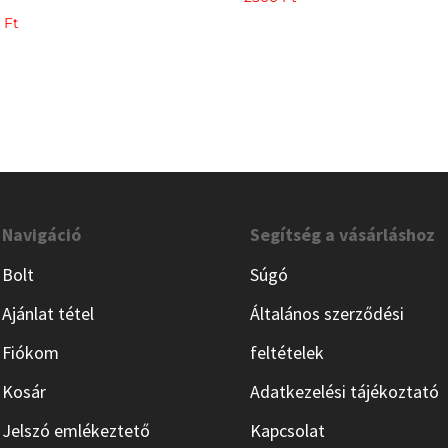
9
Ft
Navigáció
Segítség a vásárláshoz
Bolt
Súgó
Ajánlat tétel
Általános szerződési
Fiókom
feltételek
Kosár
Adatkezelési tájékoztató
Jelszó emlékeztető
Kapcsolat