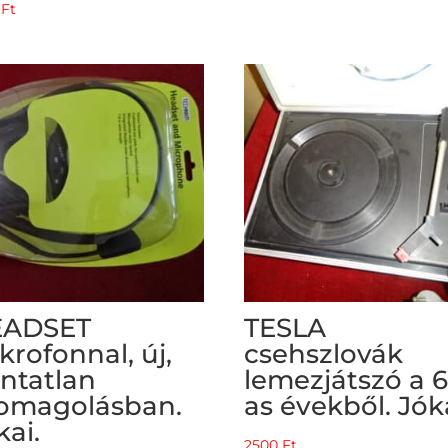
0
Ft
EADSET
TESLA
krofonnal, új,
csehszlovák
ntatlan
lemezjátszó a 
omagolásban.
as évekből. Jóka
kai.
2500
Ft