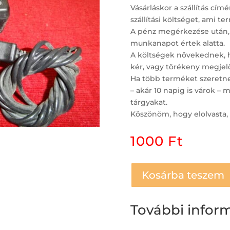
Vásárláskor a szállítás c
szállítási költséget, ami t
A pénz megérkezése után,
munkanapot értek alatta.
A költségek növekednek, ha
kér, vagy törékeny megjelö
Ha több terméket szeretne 
– akár 10 napig is várok 
tárgyakat.
Köszönöm, hogy elolvasta, 
1000
Ft
Kosárba teszem
További infor