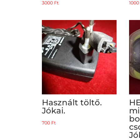
3000
Ft
100
Használt töltő.
H
Jókai.
mi
bo
700
Ft
cs
Jó