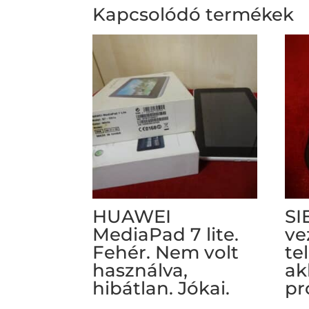
Kapcsolódó termékek
HUAWEI
SI
MediaPad 7 lite.
ve
Fehér. Nem volt
te
használva,
ak
hibátlan. Jókai.
pr