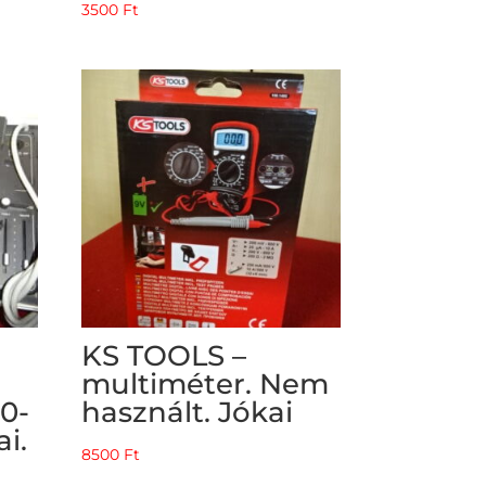
3500
Ft
KS TOOLS –
multiméter. Nem
60-
használt. Jókai
i.
8500
Ft