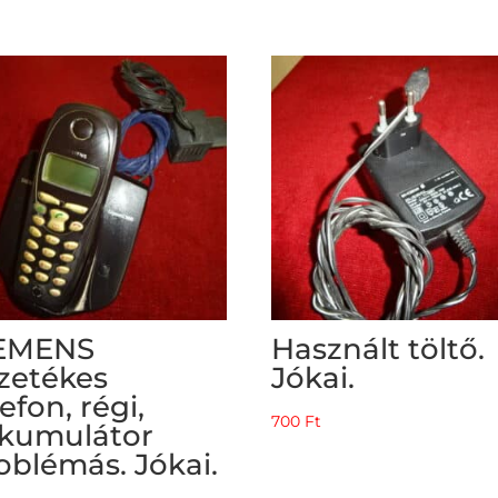
EMENS
Használt töltő.
zetékes
Jókai.
lefon, régi,
700
Ft
kumulátor
oblémás. Jókai.