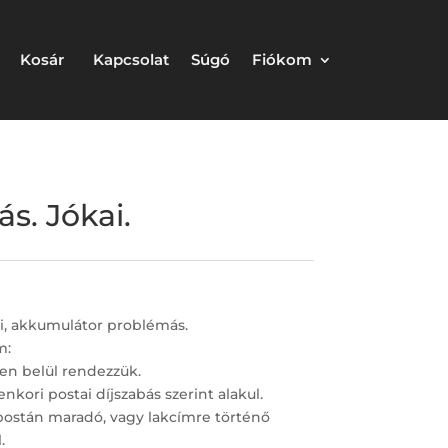
Kosár
Kapcsolat
Súgó
Fiókom
s. Jókai.
i, akkumulátor problémás.
m:
en belül rendezzük.
nkori postai díjszabás szerint alakul.
postán maradó, vagy lakcímre történő
.