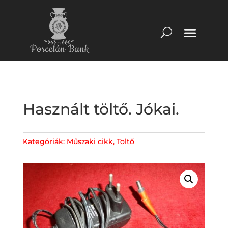
Használt töltő. Jókai.
Kategóriák:
Műszaki cikk
,
Töltő