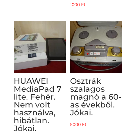
1000
Ft
HUAWEI
Osztrák
MediaPad 7
szalagos
lite. Fehér.
magnó a 60-
Nem volt
as évekből.
használva,
Jókai.
hibátlan.
5000
Ft
Jókai.