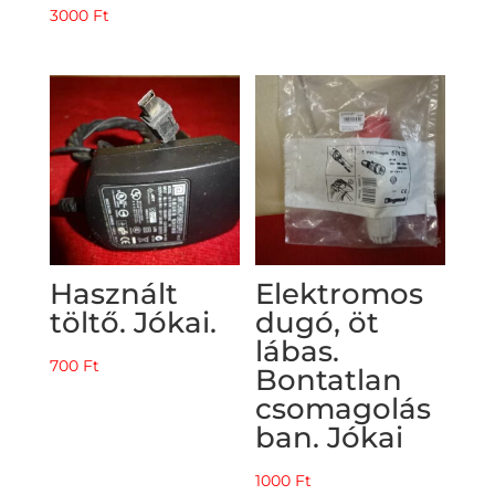
3000
Ft
Használt
Elektromos
töltő. Jókai.
dugó, öt
lábas.
700
Ft
Bontatlan
csomagolás
ban. Jókai
1000
Ft