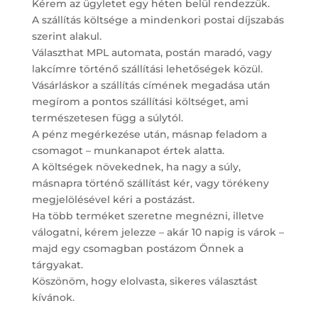
Kérem az ügyletet egy héten belül rendezzük.
A szállítás költsége a mindenkori postai díjszabás
szerint alakul.
Választhat MPL automata, postán maradó, vagy
lakcímre történő szállítási lehetőségek közül.
Vásárláskor a szállítás címének megadása után
megírom a pontos szállítási költséget, ami
természetesen függ a súlytól.
A pénz megérkezése után, másnap feladom a
csomagot – munkanapot értek alatta.
A költségek növekednek, ha nagy a súly,
másnapra történő szállítást kér, vagy törékeny
megjelölésével kéri a postázást.
Ha több terméket szeretne megnézni, illetve
válogatni, kérem jelezze – akár 10 napig is várok –
majd egy csomagban postázom Önnek a
tárgyakat.
Köszönöm, hogy elolvasta, sikeres választást
kívánok.