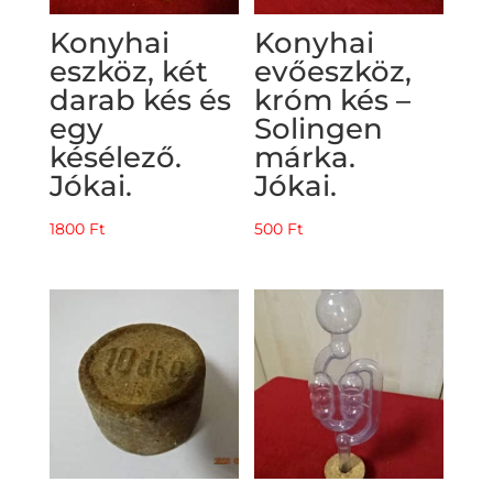
Konyhai
Konyhai
eszköz, két
evőeszköz,
darab kés és
króm kés –
egy
Solingen
késélező.
márka.
Jókai.
Jókai.
1800
Ft
500
Ft