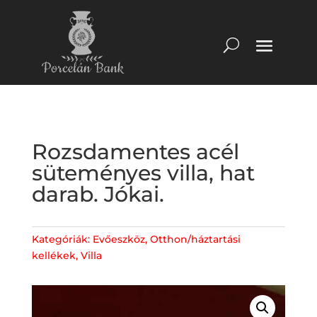
Rozsdamentes acél
süteményes villa, hat
darab. Jókai.
Kategóriák:
Evőeszköz
,
Otthon/háztartási
kellékek
,
Villa