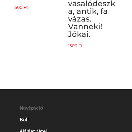
vasalódeszk
1500
Ft
a, antik, fa
vázas.
Vanneki!
Jókai.
1500
Ft
Navigáció
Bolt
Ajánlat tétel