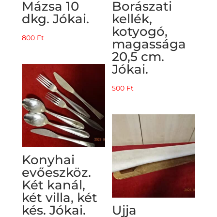
Mázsa 10
Borászati
dkg. Jókai.
kellék,
kotyogó,
800
Ft
magassága
20,5 cm.
Jókai.
500
Ft
Konyhai
evőeszköz.
Két kanál,
két villa, két
kés. Jókai.
Ujja