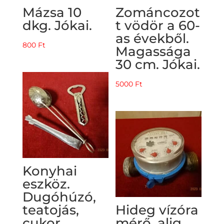
Mázsa 10
Zománcozot
dkg. Jókai.
t vödör a 60-
as évekből.
800
Ft
Magassága
30 cm. Jókai.
5000
Ft
Konyhai
eszköz.
Dugóhúzó,
teatojás,
Hideg vízóra
cukor
mérő, alig