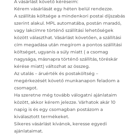
A vásárlást követő kéréseim:
Kérem vásárlását egy héten belül rendezze.
A szállítás költsége a mindenkori postai díjszabás
szerint alakul. MPL automatába, postán maradó,
vagy lakcímre történő szállítási lehetőségek
között választhat. Vásárlást követően, a szállítási
cím megadása után megírom a pontos szállítási
költséget, ugyanis a súly miatt ( a csomag
nagysága, másnapra történő szállítás, töréskár
kérése miatt) változhat az összeg.
Az utalás – áruérték és postaköltség –
megérkezését követő munkanapon feladom a
csomagot.
Ha szeretne még tovább válogatni ajánlataim
között, akkor kérem jelezze. Várhatok akár 10
napig is és egy csomagban postázom a
kiválasztott termékeket.
Sikeres vásárlást kívánok, keresse egyedi
ajánlataimat.