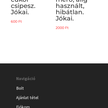
csipesz.
használt,
Jókai.
hibátlan.
Jókai.
600
Ft
2000
Ft
Navigáció
Bolt
Ajánlat tétel
Fiókom