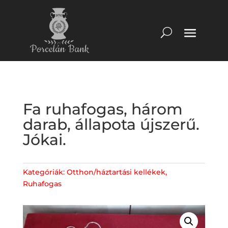
Fa ruhafogas, három
darab, állapota újszerű.
Jókai.
Kategóriák:
Otthon/háztartási kellékek
,
Ruhafogas