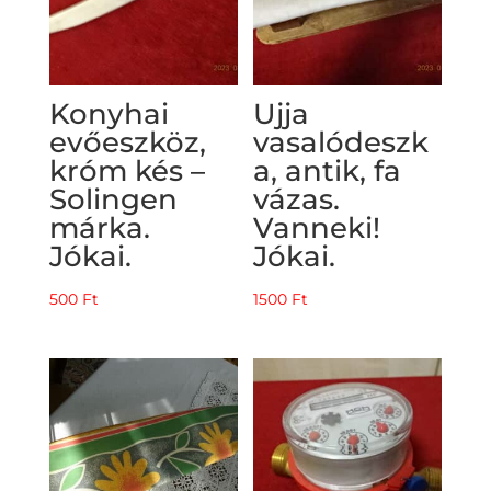
Konyhai
Ujja
evőeszköz,
vasalódeszk
króm kés –
a, antik, fa
Solingen
vázas.
márka.
Vanneki!
Jókai.
Jókai.
500
Ft
1500
Ft