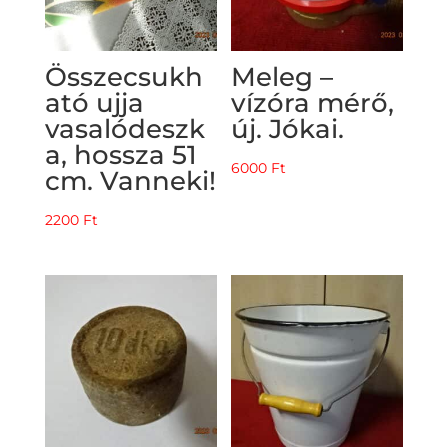
Összecsukh
Meleg –
ató ujja
vízóra mérő,
vasalódeszk
új. Jókai.
a, hossza 51
6000
Ft
cm. Vanneki!
2200
Ft