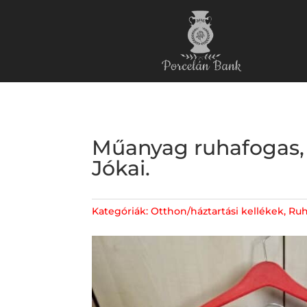
Műanyag ruhafogas, ka
Jókai.
Kategóriák:
Otthon/háztartási kellékek
,
Ruh