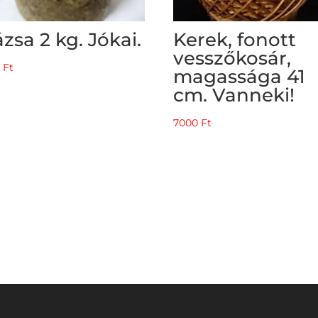
zsa 2 kg. Jókai.
Kerek, fonott
vesszőkosár,
0
Ft
magassága 41
cm. Vanneki!
7000
Ft