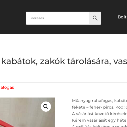
Bolt
bátok, zakók tárolására, vasta
afogas
Műanyag ruhafogas, kabátok,
fekete – fehér- piros. Kód: 
A vásárlást követő kérései
Kérem vásárlását egy héte
A szállítás költsége a mind