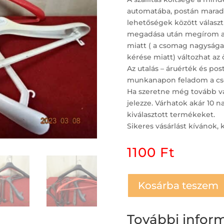
automatába, postán maradó,
lehetőségek között választh
megadása után megírom a po
miatt ( a csomag nagysága,
kérése miatt) változhat az 
Az utalás – áruérték és po
munkanapon feladom a cs
Ha szeretne még tovább vá
jelezze. Várhatok akár 10 
kiválasztott termékeket.
Sikeres vásárlást kívánok, 
1100
Ft
Kosárba teszem
További infor