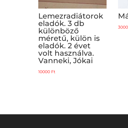
Lemezradiátorok
Má
eladók. 3 db
300
különböző
méretű, külön is
eladók. 2 évet
volt használva.
Vanneki, Jókai
10000
Ft