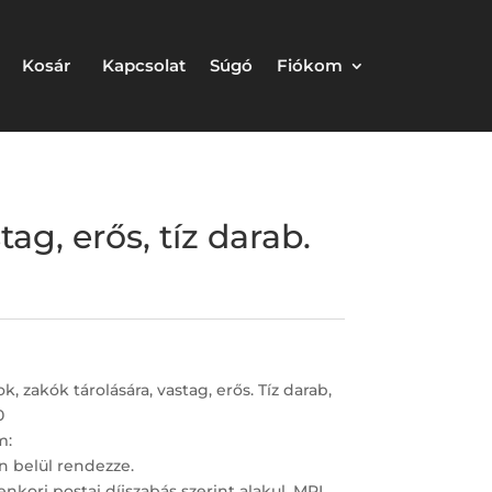
Kosár
Kapcsolat
Súgó
Fiókom
g, erős, tíz darab.
 zakók tárolására, vastag, erős. Tíz darab,
0
m:
n belül rendezze.
enkori postai díjszabás szerint alakul. MPL