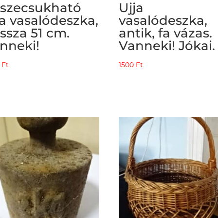
szecsukható
Ujja
ja vasalódeszka,
vasalódeszka,
ssza 51 cm.
antik, fa vázas.
nneki!
Vanneki! Jókai.
0
Ft
1500
Ft