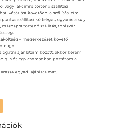
 vagy lakcímre történő szállítási
at. Vásárlást követően, a szállítási cím
ntos szállítási költséget, ugyanis a súly
 másnapra történő szállítás, töréskár
összeg.
staköltség – megérkezését követő
omagot.
logatni ajánlataim között, akkor kérem
napig is és egy csomagban postázom a
keresse egyedi ajánlataimat.
mációk