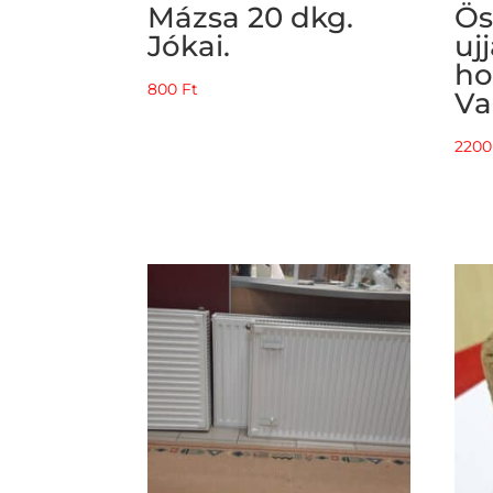
Mázsa 20 dkg.
Ös
Jókai.
uj
ho
800
Ft
Va
220