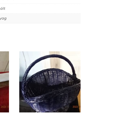
ált
yag