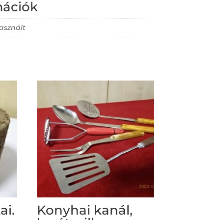
mációk
asznált
ai.
Konyhai kanál,