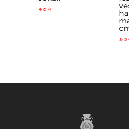
ve
800
Ft
ha
ma
cm
350