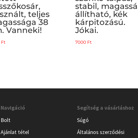
sszőkosár,
stabil, magass
sznált, teljes
állítható, kék
gassága 38
kárpitozású.
. Vanneki!
Jókai.
0
Ft
7000
Ft
Navigáció
Segítség a vásárláshoz
Bolt
Súgó
Ajánlat tétel
Általános szerződési