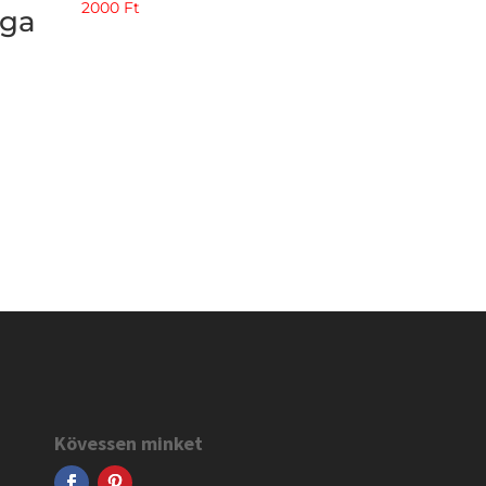
2000
Ft
ága
Kövessen minket