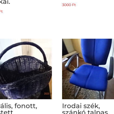
kai.
3000
Ft
Ft
ális, fonott,
Irodai szék,
stett
szánkó talpas,