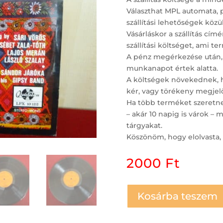
Választhat MPL automata, 
szállítási lehetőségek közül
Vásárláskor a szállítás c
szállítási költséget, ami t
A pénz megérkezése után,
munkanapot értek alatta.
A költségek növekednek, ha
kér, vagy törékeny megjelö
Ha több terméket szeretne 
– akár 10 napig is várok 
tárgyakat.
Köszönöm, hogy elolvasta, 
2000
Ft
Kosárba teszem