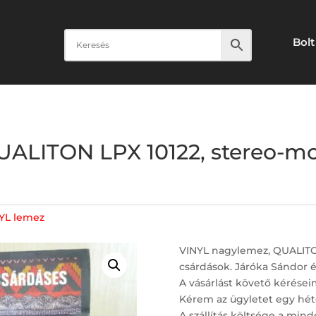
Bolt
ALITON LPX 10122, stereo-mo
YL lemez
VINYL nagylemez, QUALITO
csárdások. Járóka Sándor 
A vásárlást követő kérései
Kérem az ügyletet egy hét
A szállítás költsége a minde