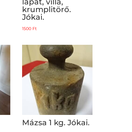
lapát, villa,
krumplitörő.
Jókai.
1500
Ft
Mázsa 1 kg. Jókai.