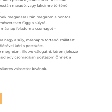
postán maradó, vagy lakcímre történő
.
ímének megadása után megírom a pontos
ermészetesen függ a súlytól.
 másnap feladom a csomagot –
 nagy a súly, másnapra történő szállítást
lésével kéri a postázást.
megnézni, illetve válogatni, kérem jelezze
– majd egy csomagban postázom Önnek a
sikeres választást kívánok.