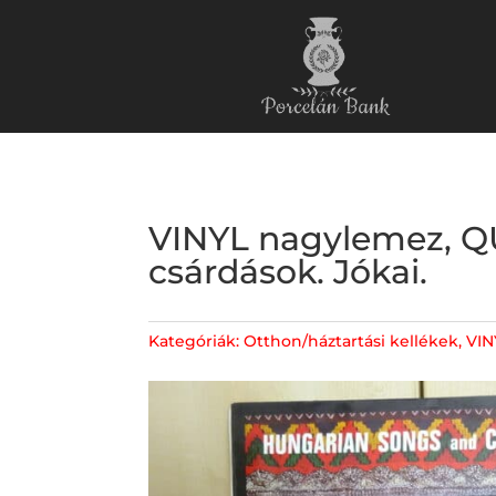
VINYL nagylemez, QU
csárdások. Jókai.
Kategóriák:
Otthon/háztartási kellékek
,
VIN