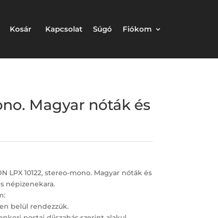
Kosár
Kapcsolat
Súgó
Fiókom
no. Magyar nóták és
N LPX 10122, stereo-mono. Magyar nóták és
és népizenekara.
m:
en belül rendezzük.
nkori postai díjszabás szerint alakul.