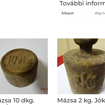
További infor
Állapot
Alig h
zsa 10 dkg.
Mázsa 2 kg. Jók