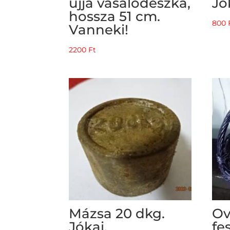
ujja vasalódeszka,
Jó
hossza 51 cm.
800
Vanneki!
2200
Ft
Mázsa 20 dkg.
Ov
Jókai.
fe