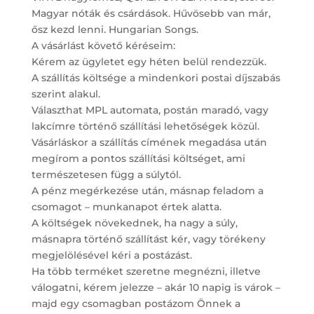
Magyar nóták és csárdások. Hűvösebb van már,
ősz kezd lenni. Hungarian Songs.
A vásárlást követő kéréseim:
Kérem az ügyletet egy héten belül rendezzük.
A szállítás költsége a mindenkori postai díjszabás
szerint alakul.
Választhat MPL automata, postán maradó, vagy
lakcímre történő szállítási lehetőségek közül.
Vásárláskor a szállítás címének megadása után
megírom a pontos szállítási költséget, ami
természetesen függ a súlytól.
A pénz megérkezése után, másnap feladom a
csomagot – munkanapot értek alatta.
A költségek növekednek, ha nagy a súly,
másnapra történő szállítást kér, vagy törékeny
megjelölésével kéri a postázást.
Ha több terméket szeretne megnézni, illetve
válogatni, kérem jelezze – akár 10 napig is várok –
majd egy csomagban postázom Önnek a