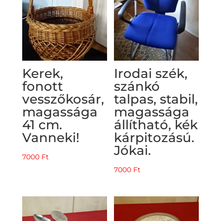
Kerek,
Irodai szék,
fonott
szánkó
vesszőkosár,
talpas, stabil,
magassága
magassága
41 cm.
állítható, kék
Vanneki!
kárpitozású.
Jókai.
7000
Ft
7000
Ft