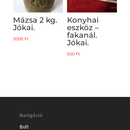
Mázsa 2 kg.
Konyhai
Jókai.
eszköz –
fakanál.
3000
Ft
Jókai.
500
Ft
Navigáció
Bolt