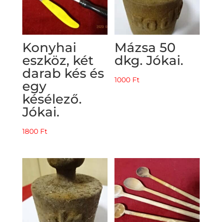
Konyhai
Mázsa 50
eszköz, két
dkg. Jókai.
darab kés és
1000
Ft
egy
késélező.
Jókai.
1800
Ft