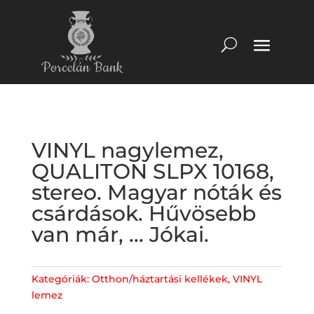
VINYL nagylemez,
QUALITON SLPX 10168,
stereo. Magyar nóták és
csárdások. Hűvösebb
van már, … Jókai.
Kategóriák:
Otthon/háztartási kellékek
,
VINYL
lemez