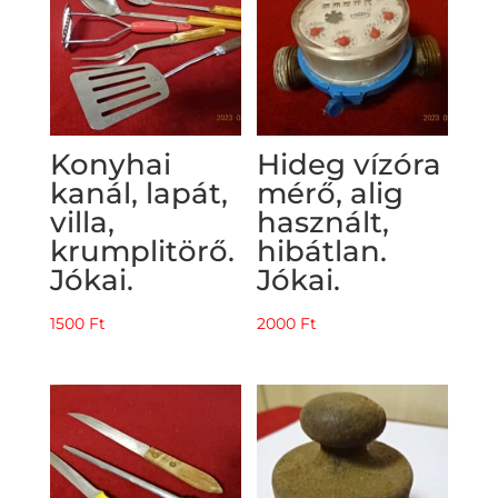
Konyhai
Hideg vízóra
kanál, lapát,
mérő, alig
villa,
használt,
krumplitörő.
hibátlan.
Jókai.
Jókai.
1500
Ft
2000
Ft