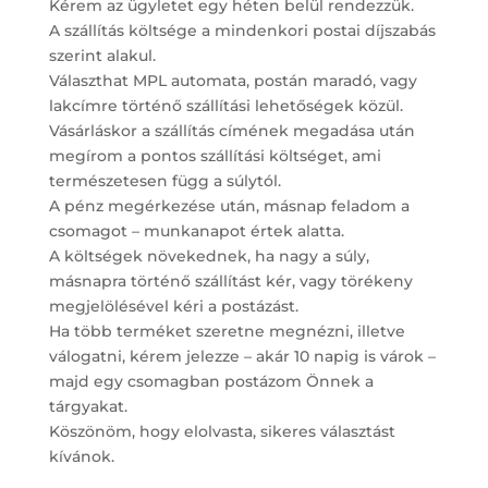
Kérem az ügyletet egy héten belül rendezzük.
A szállítás költsége a mindenkori postai díjszabás
szerint alakul.
Választhat MPL automata, postán maradó, vagy
lakcímre történő szállítási lehetőségek közül.
Vásárláskor a szállítás címének megadása után
megírom a pontos szállítási költséget, ami
természetesen függ a súlytól.
A pénz megérkezése után, másnap feladom a
csomagot – munkanapot értek alatta.
A költségek növekednek, ha nagy a súly,
másnapra történő szállítást kér, vagy törékeny
megjelölésével kéri a postázást.
Ha több terméket szeretne megnézni, illetve
válogatni, kérem jelezze – akár 10 napig is várok –
majd egy csomagban postázom Önnek a
tárgyakat.
Köszönöm, hogy elolvasta, sikeres választást
kívánok.