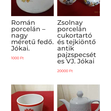
Román
Zsolnay
porcelán –
porcelán
nagy
cukortartó
méretű fedő.
és tejkiöntő
Jókai.
antik
pajzspecsét
1000
Ft
es VJ. Jókai
20000
Ft