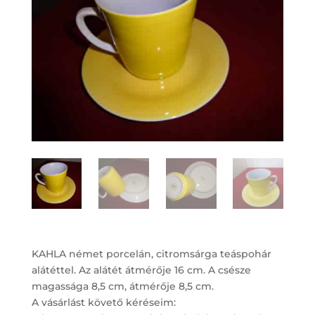
KAHLA német porcelán, citromsárga teáspohár
alátéttel. Az alátét átmérője 16 cm. A csésze
magassága 8,5 cm, átmérője 8,5 cm.
A vásárlást követő kéréseim: