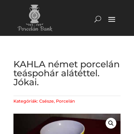
KAHLA német porcelán
teáspohár alátéttel.
Jókai.
Kategóriák:
Csésze
,
Porcelán