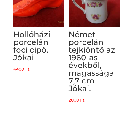
Hollóházi
Német
porcelán
porcelán
foci cipő.
tejkiöntő az
Jókai
1960-as
évekből,
4400
Ft
magassága
7,7 cm.
Jókai.
2000
Ft