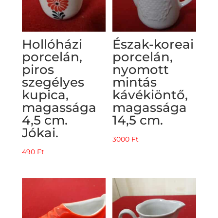
Hollóházi
Észak-koreai
porcelán,
porcelán,
piros
nyomott
szegélyes
mintás
kupica,
kávékiöntő,
magassága
magassága
4,5 cm.
14,5 cm.
Jókai.
3000
Ft
490
Ft