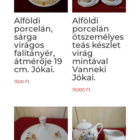
Alföldi
Alföldi
porcelán,
porcelán
sárga
ötszemélyes
virágos
teás készlet
falitányér,
virág
átmérője 19
mintával
cm. Jókai.
Vanneki
Jókai.
1500
Ft
15000
Ft