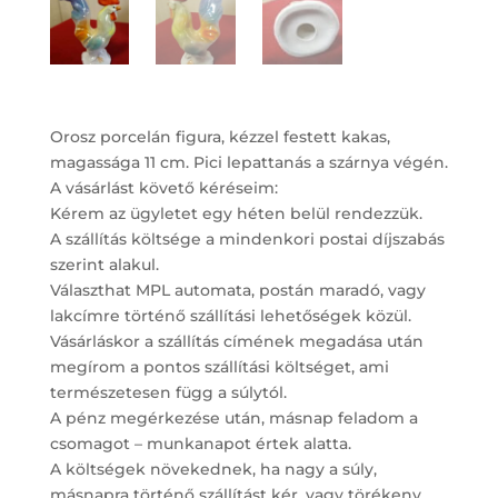
Orosz porcelán figura, kézzel festett kakas,
magassága 11 cm. Pici lepattanás a szárnya végén.
A vásárlást követő kéréseim:
Kérem az ügyletet egy héten belül rendezzük.
A szállítás költsége a mindenkori postai díjszabás
szerint alakul.
Választhat MPL automata, postán maradó, vagy
lakcímre történő szállítási lehetőségek közül.
Vásárláskor a szállítás címének megadása után
megírom a pontos szállítási költséget, ami
természetesen függ a súlytól.
A pénz megérkezése után, másnap feladom a
csomagot – munkanapot értek alatta.
A költségek növekednek, ha nagy a súly,
másnapra történő szállítást kér, vagy törékeny