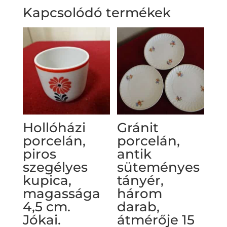
Kapcsolódó termékek
Hollóházi
Gránit
porcelán,
porcelán,
piros
antik
szegélyes
süteményes
kupica,
tányér,
magassága
három
4,5 cm.
darab,
Jókai.
átmérője 15