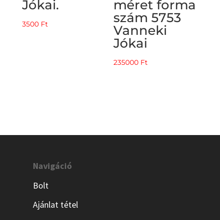
Jókai.
méret forma
szám 5753
3500
Ft
Vanneki
Jókai
235000
Ft
Navigáció
Bolt
Ajánlat tétel