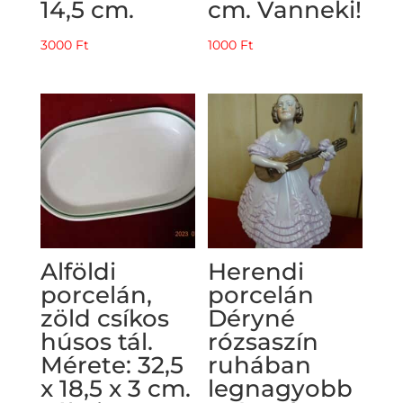
14,5 cm.
cm. Vanneki!
3000
Ft
1000
Ft
Alföldi
Herendi
porcelán,
porcelán
zöld csíkos
Déryné
húsos tál.
rózsaszín
Mérete: 32,5
ruhában
x 18,5 x 3 cm.
legnagyobb