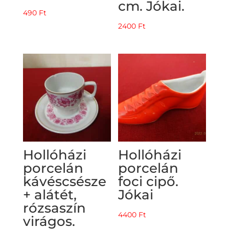
cm. Jókai.
490
Ft
2400
Ft
Hollóházi
Hollóházi
porcelán
porcelán
kávéscsésze
foci cipő.
+ alátét,
Jókai
rózsaszín
4400
Ft
virágos.