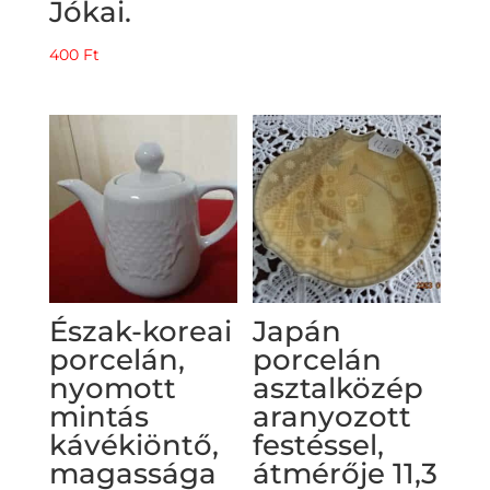
Jókai.
400
Ft
Észak-koreai
Japán
porcelán,
porcelán
nyomott
asztalközép
mintás
aranyozott
kávékiöntő,
festéssel,
magassága
átmérője 11,3