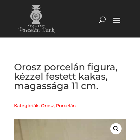
Orosz porcelán figura,
kézzel festett kakas,
magassága 11 cm.
Kategóriák:
Orosz
,
Porcelán