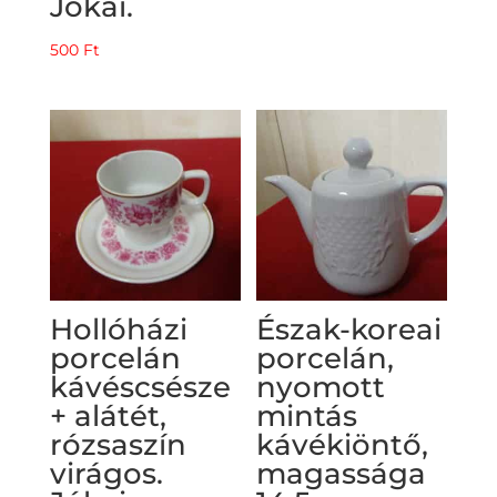
Jókai.
500
Ft
Hollóházi
Észak-koreai
porcelán
porcelán,
kávéscsésze
nyomott
+ alátét,
mintás
rózsaszín
kávékiöntő,
virágos.
magassága