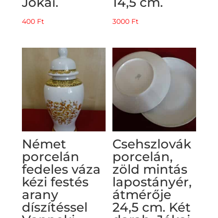
Jókai.
14,5 cm.
400
Ft
3000
Ft
Német
Csehszlovák
porcelán
porcelán,
fedeles váza
zöld mintás
kézi festés
lapostányér,
arany
átmérője
díszítéssel
24,5 cm. Két