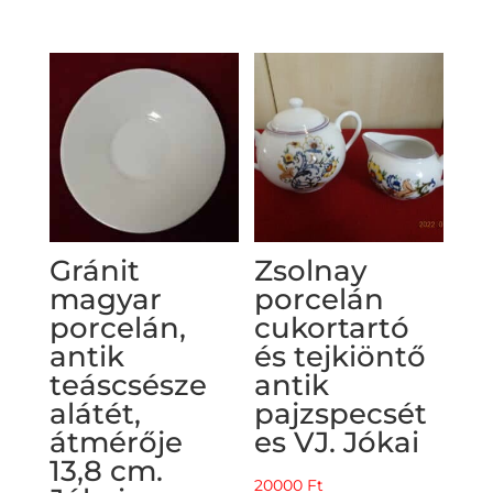
Gránit
Zsolnay
magyar
porcelán
porcelán,
cukortartó
antik
és tejkiöntő
teáscsésze
antik
alátét,
pajzspecsét
átmérője
es VJ. Jókai
13,8 cm.
20000
Ft