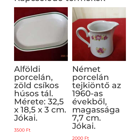
Alföldi
Német
porcelán,
porcelán
zöld csíkos
tejkiöntő az
húsos tál.
1960-as
Mérete: 32,5
évekből,
x 18,5 x 3 cm.
magassága
Jókai.
7,7 cm.
Jókai.
3500
Ft
2000
Ft