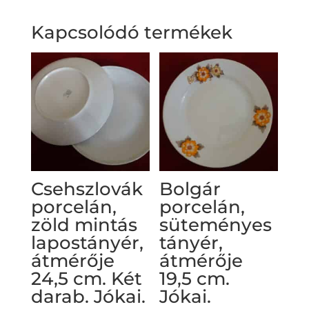
Kapcsolódó termékek
Csehszlovák
Bolgár
porcelán,
porcelán,
zöld mintás
süteményes
lapostányér,
tányér,
átmérője
átmérője
24,5 cm. Két
19,5 cm.
darab. Jókai.
Jókai.