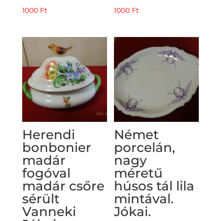
1000
Ft
1000
Ft
Herendi
Német
bonbonier
porcelán,
madár
nagy
fogóval
méretű
madár csőre
húsos tál lila
sérült
mintával.
Vanneki
Jókai.