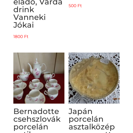
eladó, Várda
500
Ft
drink
Vanneki
Jókai
1800
Ft
Bernadotte
Japán
csehszlovák
porcelán
porcelán
asztalközép