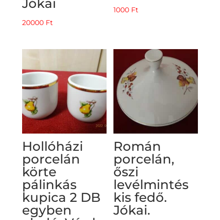
Jókai
1000
Ft
20000
Ft
Hollóházi
Román
porcelán
porcelán,
körte
őszi
pálinkás
levélmintés
kupica 2 DB
kis fedő.
egyben
Jókai.