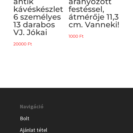
antik
aranyozott
kávéskészlet
festéssel,
6 személyes
átmérője 11,3
13 darabos
cm. Vanneki!
VJ. Jókai
1000
Ft
20000
Ft
Navigáció
Bolt
Ajánlat tétel