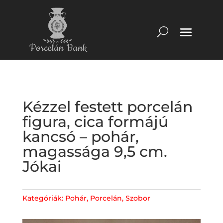
Kézzel festett porcelán
figura, cica formájú
kancsó – pohár,
magassága 9,5 cm.
Jókai
Kategóriák:
Pohár
,
Porcelán
,
Szobor