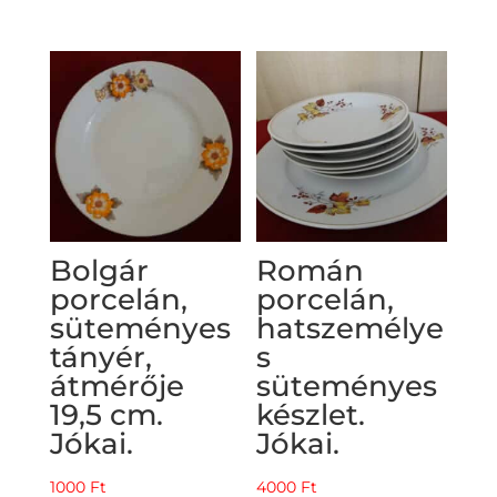
Bolgár
Román
porcelán,
porcelán,
süteményes
hatszemélye
tányér,
s
átmérője
süteményes
19,5 cm.
készlet.
Jókai.
Jókai.
1000
Ft
4000
Ft