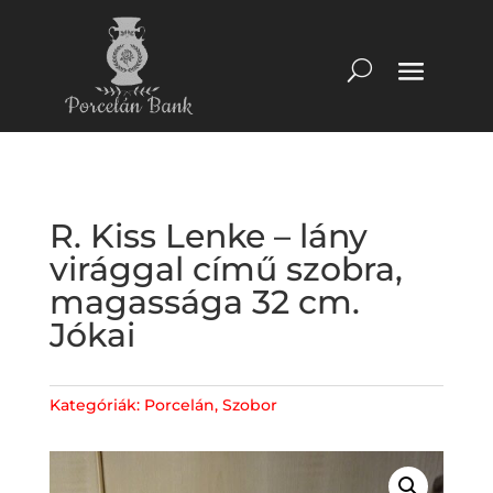
R. Kiss Lenke – lány
virággal című szobra,
magassága 32 cm.
Jókai
Kategóriák:
Porcelán
,
Szobor