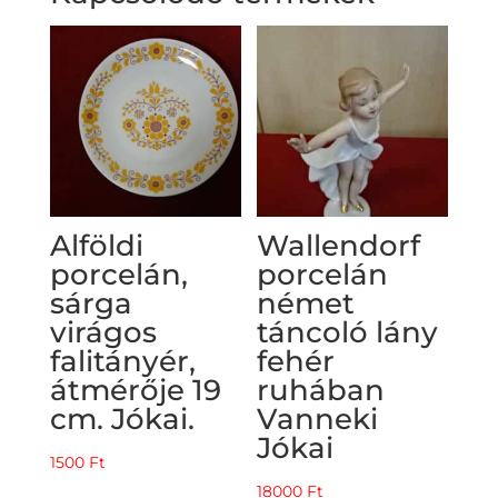
Alföldi
Wallendorf
porcelán,
porcelán
sárga
német
virágos
táncoló lány
falitányér,
fehér
átmérője 19
ruhában
cm. Jókai.
Vanneki
Jókai
1500
Ft
18000
Ft