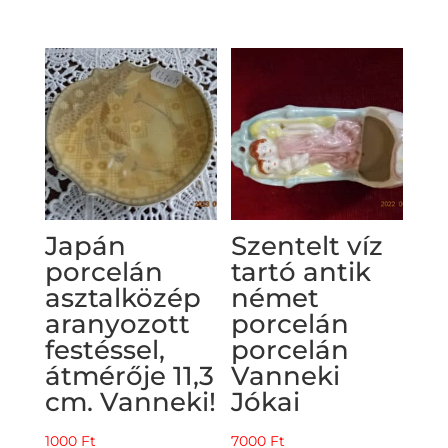
Japán
Szentelt víz
porcelán
tartó antik
asztalközép
német
aranyozott
porcelán
festéssel,
porcelán
átmérője 11,3
Vanneki
cm. Vanneki!
Jókai
1000
Ft
7000
Ft