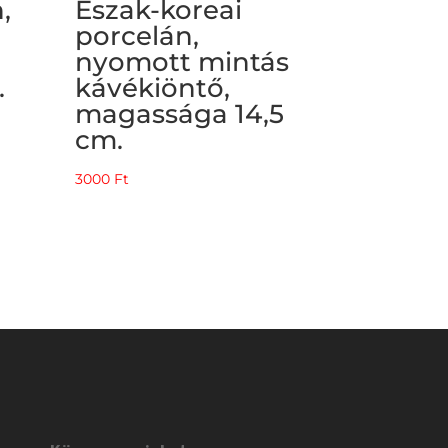
,
Észak-koreai
porcelán,
nyomott mintás
.
kávékiöntő,
magassága 14,5
cm.
3000
Ft