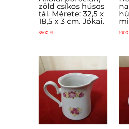
zöld csíkos húsos
na
tál. Mérete: 32,5 x
hú
18,5 x 3 cm. Jókai.
mi
3500
Ft
100