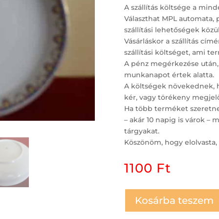
A szállítás költsége a minde
Választhat MPL automata, 
szállítási lehetőségek közül
Vásárláskor a szállítás c
szállítási költséget, ami t
A pénz megérkezése után,
munkanapot értek alatta.
A költségek növekednek, ha
kér, vagy törékeny megjelö
Ha több terméket szeretne 
– akár 10 napig is várok 
tárgyakat.
Köszönöm, hogy elolvasta, 
1100
Ft
Kosárba teszem