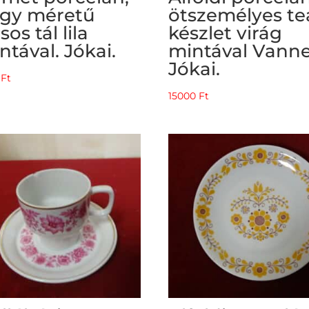
gy méretű
ötszemélyes te
sos tál lila
készlet virág
ntával. Jókai.
mintával Vanne
Jókai.
0
Ft
15000
Ft