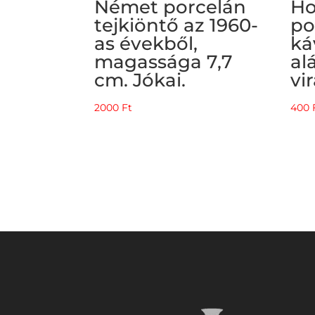
Német porcelán
Ho
tejkiöntő az 1960-
po
as évekből,
ká
magassága 7,7
al
cm. Jókai.
vi
2000
Ft
400