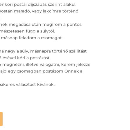
nkori postai díjszabás szerint alakul.
postán maradó, vagy lakcímre történő
.
ímének megadása után megírom a pontos
ermészetesen függ a súlytól.
 másnap feladom a csomagot –
 nagy a súly, másnapra történő szállítást
lésével kéri a postázást.
megnézni, illetve válogatni, kérem jelezze
– majd egy csomagban postázom Önnek a
sikeres választást kívánok.