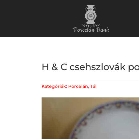
H & C csehszlovák por
Kategóriák:
Porcelán
,
Tál