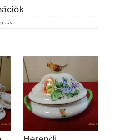
mációk
tanás
n
Herendi