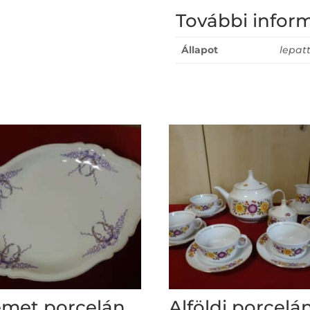
További infor
Állapot
lepat
met porcelán,
Alföldi porcelá