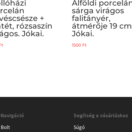
llóházi
Alföldi porcelán
rcelán
sárga virágos
véscsésze +
falitányér,
átét, rózsaszín
átmérője 19 cm
rágos. Jókai.
Jókai.
Ft
1500
Ft
Navigáció
Segítség a vásárláshoz
Bolt
Súgó