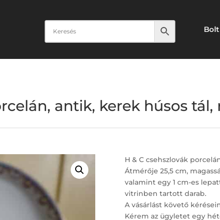
Bolt
celán, antik, kerek húsos tál, 
H & C csehszlovák porcelán,
Átmérője 25,5 cm, magassá
valamint egy 1 cm-es lepat
vitrinben tartott darab.
A vásárlást követő kérései
Kérem az ügyletet egy hét