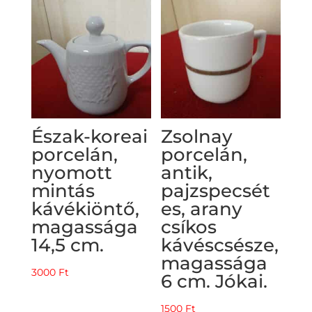
Észak-koreai
Zsolnay
porcelán,
porcelán,
nyomott
antik,
mintás
pajzspecsét
kávékiöntő,
es, arany
magassága
csíkos
14,5 cm.
kávéscsésze,
magassága
3000
Ft
6 cm. Jókai.
1500
Ft