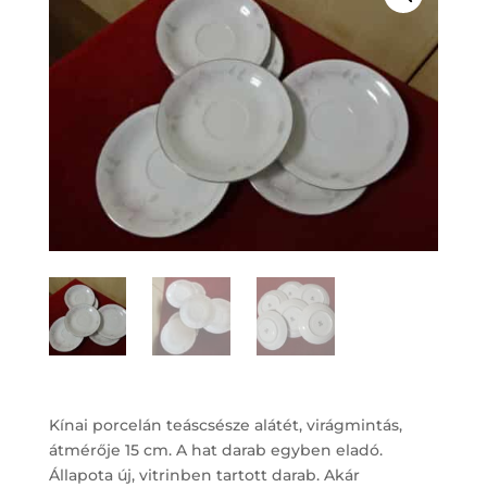
Kínai porcelán teáscsésze alátét, virágmintás,
átmérője 15 cm. A hat darab egyben eladó.
Állapota új, vitrinben tartott darab. Akár