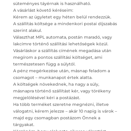
süteményes táyérnak is használható.
A vásárlást követő kéréseim:
Kérem az ügyletet egy héten belül rendezzük.
A szállítás költsége a mindenkori postai díjszabás
szerint alakul.
Választhat MPL automata, postán maradó, vagy
lakcímre történő szállítási lehetőségek közül.
Vásárláskor a szállítás címének megadása után
megírom a pontos szállítási költséget, ami
természetesen függ a súlytól.
A pénz megérkezése után, másnap feladom a
csomagot – munkanapot értek alatta.
A költségek növekednek, ha nagy a súly,
másnapra történő szállítást kér, vagy törékeny
megjelölésével kéri a postázást.
Ha több terméket szeretne megnézni, illetve
válogatni, kérem jelezze – akár 10 napig is várok –
majd egy csomagban postázom Önnek a
tárgyakat.