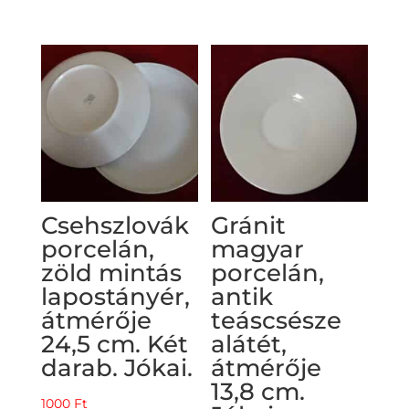
Csehszlovák
Gránit
porcelán,
magyar
zöld mintás
porcelán,
lapostányér,
antik
átmérője
teáscsésze
24,5 cm. Két
alátét,
darab. Jókai.
átmérője
13,8 cm.
1000
Ft