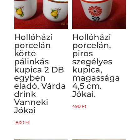
Hollóházi
Hollóházi
porcelán
porcelán,
körte
piros
pálinkás
szegélyes
kupica 2 DB
kupica,
egyben
magassága
eladó, Várda
4,5 cm.
drink
Jókai.
Vanneki
490
Ft
Jókai
1800
Ft