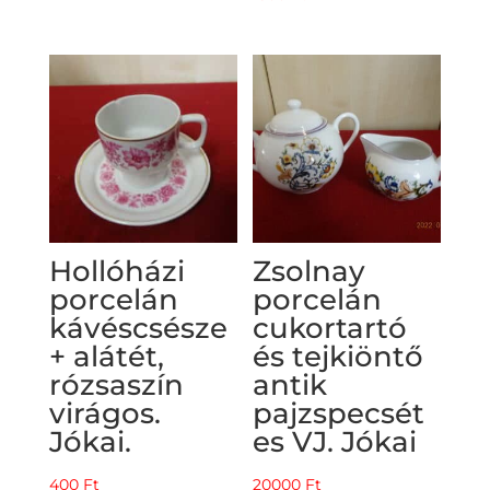
Hollóházi
Zsolnay
porcelán
porcelán
kávéscsésze
cukortartó
+ alátét,
és tejkiöntő
rózsaszín
antik
virágos.
pajzspecsét
Jókai.
es VJ. Jókai
400
Ft
20000
Ft