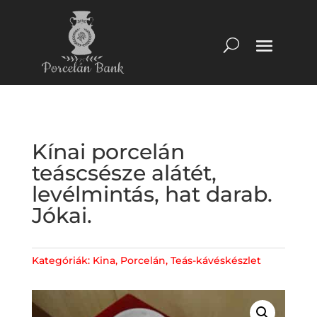
Kínai porcelán
teáscsésze alátét,
levélmintás, hat darab.
Jókai.
Kategóriák:
Kina
,
Porcelán
,
Teás-kávéskészlet