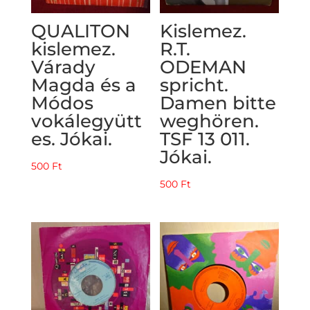
QUALITON
Kislemez.
kislemez.
R.T.
Várady
ODEMAN
Magda és a
spricht.
Módos
Damen bitte
vokálegyütt
weghören.
es. Jókai.
TSF 13 011.
Jókai.
500
Ft
500
Ft