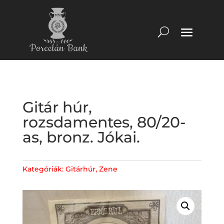
Gitár húr,
rozsdamentes, 80/20-
as, bronz. Jókai.
Kategóriák:
Gitárhúr
,
Zene