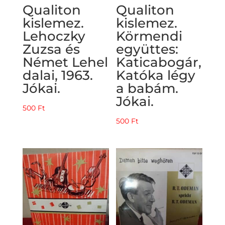
Qualiton
Qualiton
kislemez.
kislemez.
Lehoczky
Körmendi
Zuzsa és
együttes:
Német Lehel
Katicabogár,
dalai, 1963.
Katóka légy
Jókai.
a babám.
Jókai.
500
Ft
500
Ft