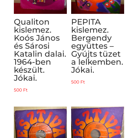
Qualiton
PEPITA
kislemez.
kislemez.
Koós János
Bergendy
és Sárosi
együttes –
Katalin dalai.
Gyújts tüzet
1964-ben
a lelkemben.
készült.
Jókai.
Jókai.
500
Ft
500
Ft