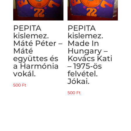
PEPITA
PEPITA
kislemez.
kislemez.
Máté Péter –
Made In
Máté
Hungary –
együttes és
Kovács Kati
a Harmónia
– 1975-ös
vokál.
felvétel.
Jókai.
500
Ft
500
Ft