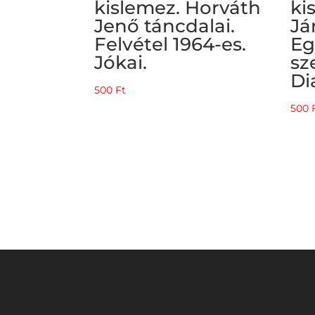
kislemez. Horváth
ki
Jenő táncdalai.
Já
Felvétel 1964-es.
Eg
Jókai.
sz
Di
500
Ft
500