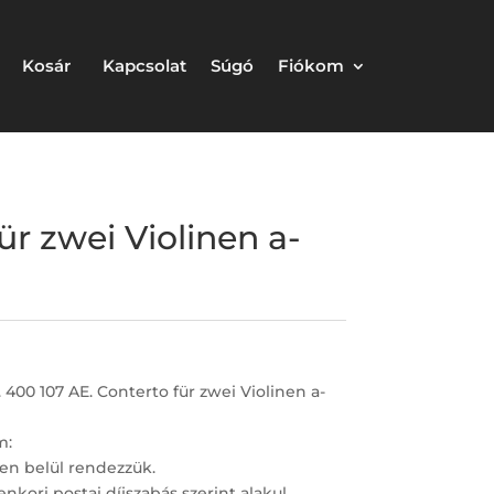
Kosár
Kapcsolat
Súgó
Fiókom
ür zwei Violinen a-
 400 107 AE. Conterto für zwei Violinen a-
m:
en belül rendezzük.
nkori postai díjszabás szerint alakul.