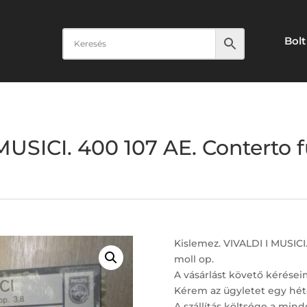
Bolt
MUSICI. 400 107 AE. Conterto f
Kislemez. VIVALDI I MUSICI.
moll op.
A vásárlást követő kérései
Kérem az ügyletet egy hét
A szállítás költsége a minde