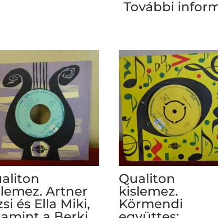
További infor
aliton
Qualiton
slemez. Artner
kislemez.
zsi és Ella Miki,
Körmendi
lamint a Berki
együttes: