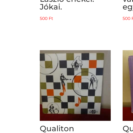
Jókai.
eg
500
Ft
500
Qualiton
Qu