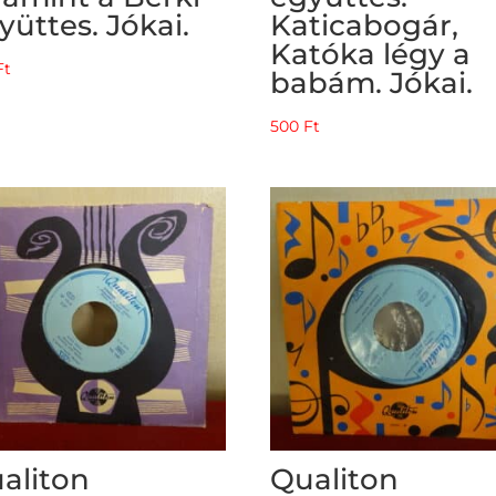
yüttes. Jókai.
Katicabogár,
Katóka légy a
Ft
babám. Jókai.
500
Ft
aliton
Qualiton