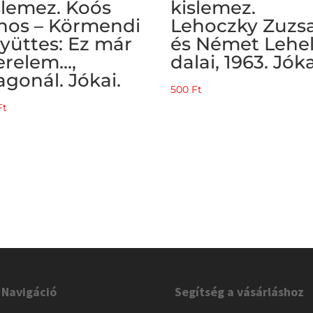
slemez. Koós
kislemez.
nos – Körmendi
Lehoczky Zuzs
yüttes: Ez már
és Német Lehe
erelem…,
dalai, 1963. Jóka
agonál. Jókai.
500
Ft
Ft
Navigáció
Segítség a vásárláshoz