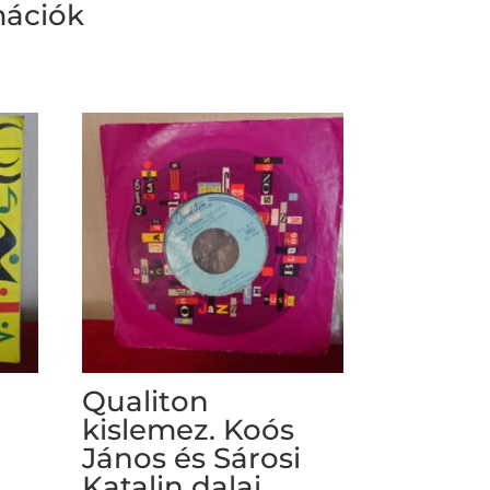
mációk
Qualiton
kislemez. Koós
János és Sárosi
Katalin dalai.