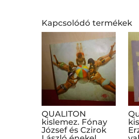
Kapcsolódó termékek
QUALITON
Qu
kislemez. Fónay
ki
József és Czirok
Er
László énekel.
va