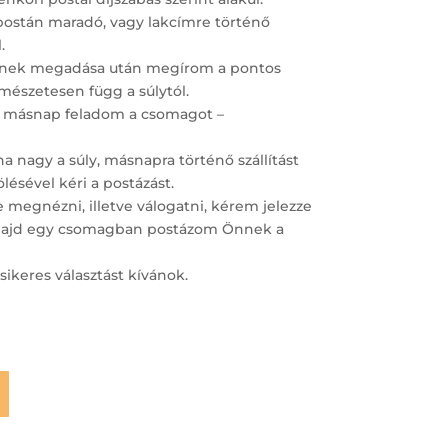
postán maradó, vagy lakcímre történő
.
ímének megadása után megírom a pontos
ermészetesen függ a súlytól.
 másnap feladom a csomagot –
 nagy a súly, másnapra történő szállítást
lésével kéri a postázást.
megnézni, illetve válogatni, kérem jelezze
– majd egy csomagban postázom Önnek a
sikeres választást kívánok.