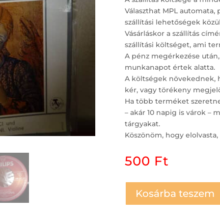
Választhat MPL automata, 
szállítási lehetőségek közül
Vásárláskor a szállítás c
szállítási költséget, ami t
A pénz megérkezése után,
munkanapot értek alatta.
A költségek növekednek, ha
kér, vagy törékeny megjelö
Ha több terméket szeretne 
– akár 10 napig is várok 
tárgyakat.
Köszönöm, hogy elolvasta, 
500
Ft
Kosárba teszem