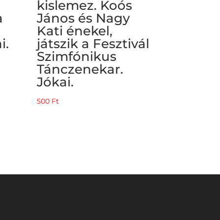
kislemez. Koós
a
János és Nagy
l
Kati énekel,
i.
játszik a Fesztivál
Szimfónikus
Tánczenekar.
Jókai.
500
Ft