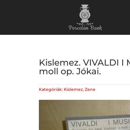
Kislemez. VIVALDI I 
moll op. Jókai.
Kategóriák:
Kislemez
,
Zene