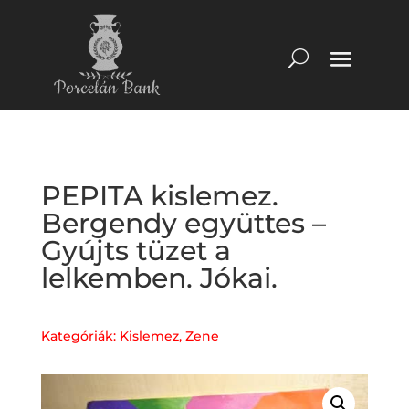
PEPITA kislemez.
Bergendy együttes –
Gyújts tüzet a
lelkemben. Jókai.
Kategóriák:
Kislemez
,
Zene