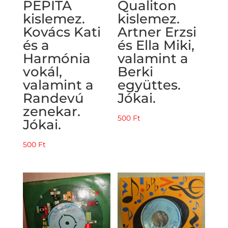
PEPITA
Qualiton
kislemez.
kislemez.
Kovács Kati
Artner Erzsi
és a
és Ella Miki,
Harmónia
valamint a
vokál,
Berki
valamint a
együttes.
Randevú
Jókai.
zenekar.
500
Ft
Jókai.
500
Ft