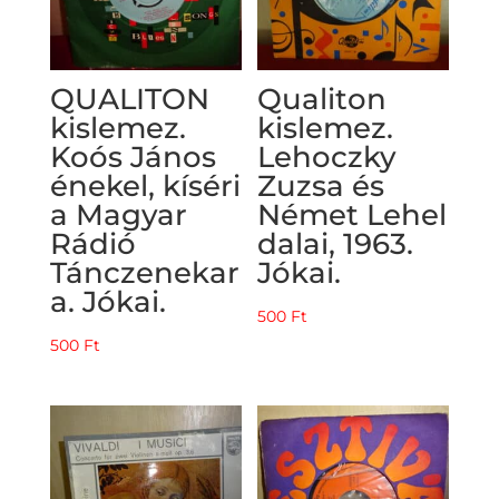
QUALITON
Qualiton
kislemez.
kislemez.
Koós János
Lehoczky
énekel, kíséri
Zuzsa és
a Magyar
Német Lehel
Rádió
dalai, 1963.
Tánczenekar
Jókai.
a. Jókai.
500
Ft
500
Ft