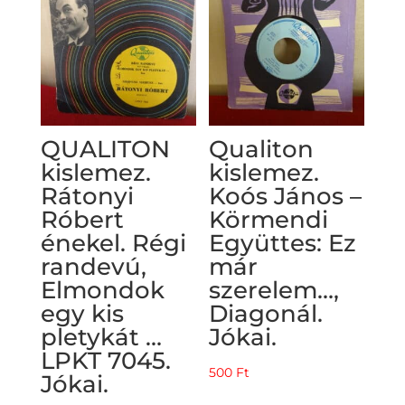
QUALITON
Qualiton
kislemez.
kislemez.
Rátonyi
Koós János –
Róbert
Körmendi
énekel. Régi
Együttes: Ez
randevú,
már
Elmondok
szerelem…,
egy kis
Diagonál.
pletykát …
Jókai.
LPKT 7045.
500
Ft
Jókai.