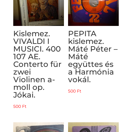
Kislemez.
PEPITA
VIVALDI I
kislemez.
MUSICI. 400
Máté Péter –
107 AE.
Máté
Conterto für
együttes és
zwei
a Harmónia
Violinen a-
vokál.
moll op.
500
Ft
Jókai.
500
Ft