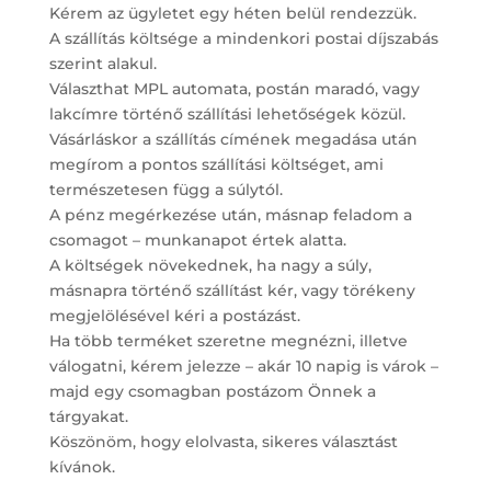
Kérem az ügyletet egy héten belül rendezzük.
A szállítás költsége a mindenkori postai díjszabás
szerint alakul.
Választhat MPL automata, postán maradó, vagy
lakcímre történő szállítási lehetőségek közül.
Vásárláskor a szállítás címének megadása után
megírom a pontos szállítási költséget, ami
természetesen függ a súlytól.
A pénz megérkezése után, másnap feladom a
csomagot – munkanapot értek alatta.
A költségek növekednek, ha nagy a súly,
másnapra történő szállítást kér, vagy törékeny
megjelölésével kéri a postázást.
Ha több terméket szeretne megnézni, illetve
válogatni, kérem jelezze – akár 10 napig is várok –
majd egy csomagban postázom Önnek a
tárgyakat.
Köszönöm, hogy elolvasta, sikeres választást
kívánok.