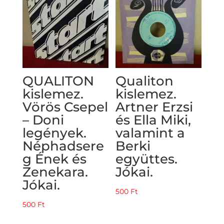
QUALITON
Qualiton
kislemez.
kislemez.
Vörös Csepel
Artner Erzsi
– Doni
és Ella Miki,
legények.
valamint a
Néphadsere
Berki
g Ének és
együttes.
Zenekara.
Jókai.
Jókai.
500
Ft
500
Ft