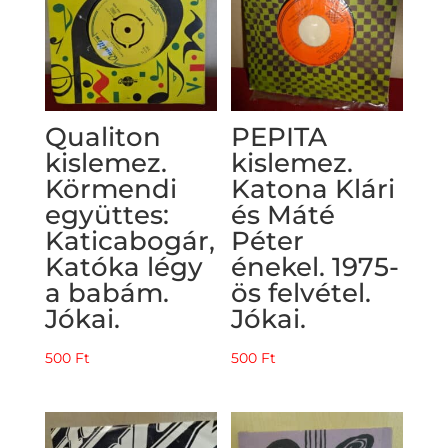
Qualiton
PEPITA
kislemez.
kislemez.
Körmendi
Katona Klári
együttes:
és Máté
Katicabogár,
Péter
Katóka légy
énekel. 1975-
a babám.
ös felvétel.
Jókai.
Jókai.
500
Ft
500
Ft