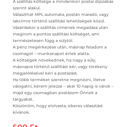
A szállítás költsége a mindenkori postai díjszabás
szerint alakul.
Választhat MPL automata, postán maradó, vagy
lakcímre történő szállítási lehetőségek közül.
Vásárláskor a szállítás címének megadása után
megírom a pontos szállítási költséget, ami
természetesen függ a súlytól.
A pénz megérkezése után, másnap feladom a
csomagot – munkanapot értek alatta.
A költségek növekednek, ha nagy a súly,
másnapra történő szállítást kér, vagy törékeny
megjelölésével kéri a postázást.
Ha több terméket szeretne megnézni, illetve
válogatni, kérem jelezze – akár 10 napig is várok –
majd egy csomagban postázom Önnek a
tárgyakat.
Köszönöm, hogy elolvasta, sikeres választást
kívánok.