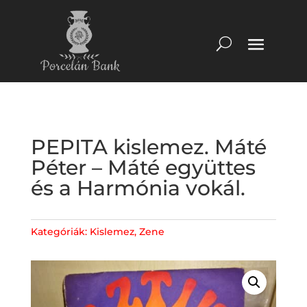
PEPITA kislemez. Máté
Péter – Máté együttes
és a Harmónia vokál.
Kategóriák:
Kislemez
,
Zene