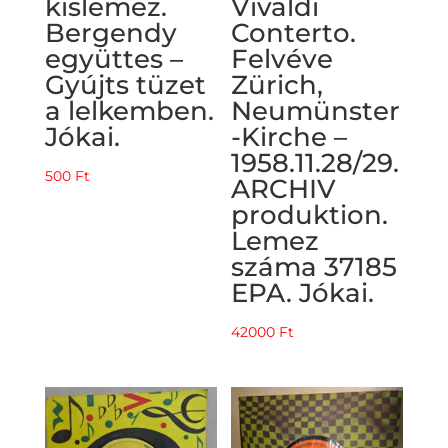
kislemez.
Vivaldi
Bergendy
Conterto.
együttes –
Felvéve
Gyújts tüzet
Zürich,
a lelkemben.
Neumünster
Jókai.
-Kirche –
1958.11.28/29.
500
Ft
ARCHIV
produktion.
Lemez
száma 37185
EPA. Jókai.
42000
Ft