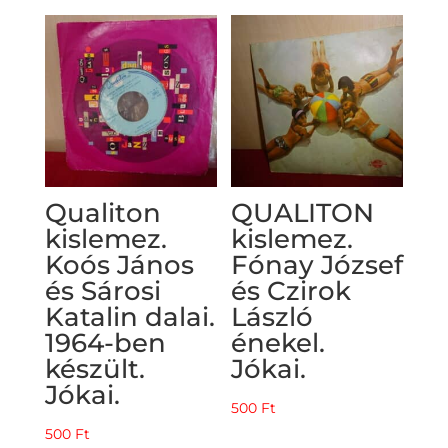
Qualiton
QUALITON
kislemez.
kislemez.
Koós János
Fónay József
és Sárosi
és Czirok
Katalin dalai.
László
1964-ben
énekel.
készült.
Jókai.
Jókai.
500
Ft
500
Ft