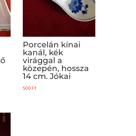
Porcelán kínai
kanál, kék
ső
virággal a
közepén, hossza
14 cm. Jókai
500
Ft