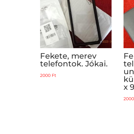
Fekete, merev
Fe
telefontok. Jókai.
te
un
2000
Ft
kü
x 
200