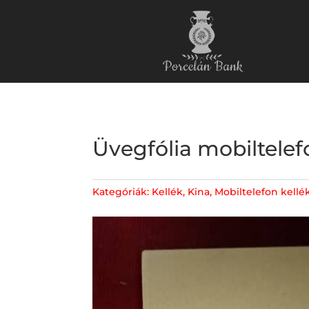
Üvegfólia mobiltelefo
Kategóriák:
Kellék
,
Kina
,
Mobiltelefon kellé