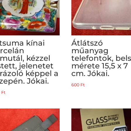
tsuma kínai
Átlátszó
rcelán
műanyag
mutál, kézzel
telefontok, bel
stett, jelenetet
mérete 15,5 x 7
rázoló képpel a
cm. Jókai.
zepén. Jókai.
600
Ft
0
Ft