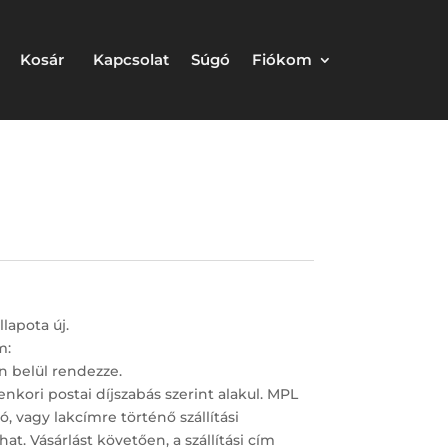
Kosár
Kapcsolat
Súgó
Fiókom
lapota új.
m:
n belül rendezze.
enkori postai díjszabás szerint alakul. MPL
 vagy lakcímre történő szállítási
at. Vásárlást követően, a szállítási cím