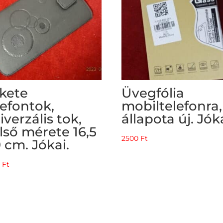
kete
Üvegfólia
lefontok,
mobiltelefonra,
iverzális tok,
állapota új. Jóka
lső mérete 16,5
2500
Ft
9 cm. Jókai.
0
Ft