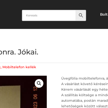
Bolt
nra. Jókai.
k
,
Mobiltelefon kellék
Üvegfólia mobiltelefonra, ál
A vásárlást követő kérései
Kérem vásárlását egy héte
A szállítás költsége a mind
automatába, postán maradó,
lehetőségek között választh