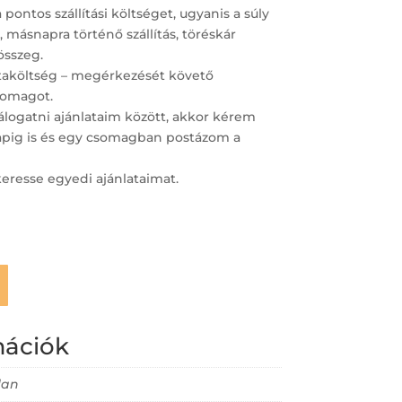
ntos szállítási költséget, ugyanis a súly
 másnapra történő szállítás, töréskár
összeg.
staköltség – megérkezését követő
omagot.
logatni ajánlataim között, akkor kérem
napig is és egy csomagban postázom a
keresse egyedi ajánlataimat.
mációk
lan