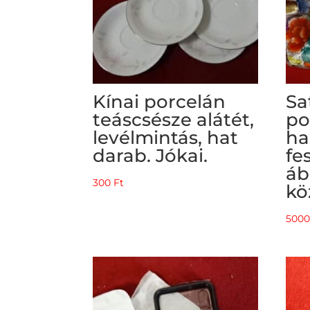
Kínai porcelán
Sa
teáscsésze alátét,
po
levélmintás, hat
ha
darab. Jókai.
fe
áb
300
Ft
kö
500