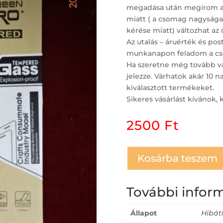
megadása után megírom a po
miatt ( a csomag nagysága,
kérése miatt) változhat az 
Az utalás – áruérték és po
munkanapon feladom a cs
Ha szeretne még tovább vá
jelezze. Várhatok akár 10 
kiválasztott termékeket.
Sikeres vásárlást kívánok, 
2500
Ft
Kosárba teszem
További infor
Állapot
Hibát