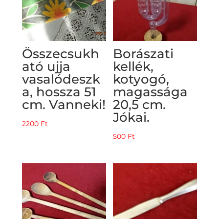
Összecsukh
Borászati
ató ujja
kellék,
vasalódeszk
kotyogó,
a, hossza 51
magassága
cm. Vanneki!
20,5 cm.
Jókai.
2200
Ft
500
Ft