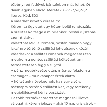
többnyired fedővel, bár színben más lehet. Öt
darab egyben eladó. Méretek: 8-3,5-3,5-1,2-1,2
literes. Kód: 500
A vásárlást követő kéréseim:
Kérem az ügyletet egy héten belül rendezzük.
A szállítás költsége a mindenkori postai díjszabás
szerint alakul.
Választhat MPL automata, postán maradó, vagy
lakcímre történő szállítási lehetőségek közül.
Vásárláskor a szállítás címének megadása után
megírom a pontos szállítási költséget, ami
természetesen függ a súlytól.
A pénz megérkezése után, másnap feladom a
csomagot – munkanapot értek alatta.
A költségek növekednek, ha nagy a súly,
másnapra történő szállítást kér, vagy törékeny
megjelölésével kéri a postázást.
Ha több terméket szeretne megnézni, illetve
válogatni, kérem jelezze – akár 10 napig is várok –