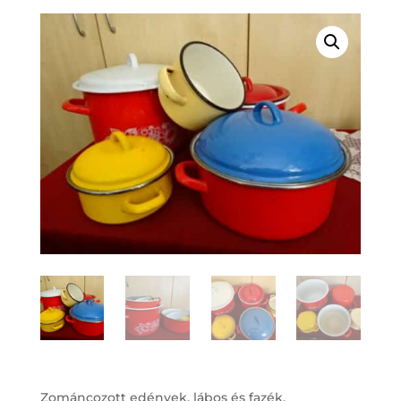
Zománcozott edények, lábos és fazék,