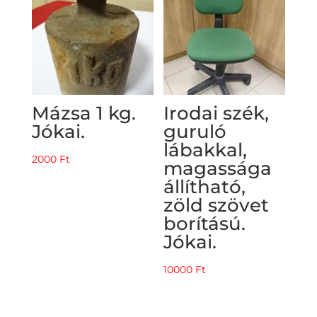
Mázsa 1 kg.
Irodai szék,
Jókai.
guruló
lábakkal,
2000
Ft
magassága
állítható,
zöld szövet
borítású.
Jókai.
10000
Ft