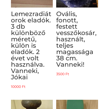
Lemezradiát
Ovális,
orok eladók.
fonott,
3 db
festett
különböző
vesszőkosár,
méretű,
használt,
külön is
teljes
eladók. 2
magassága
évet volt
38 cm.
használva.
Vanneki!
Vanneki,
3500
Ft
Jókai
10000
Ft