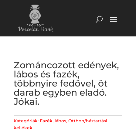
Zománcozott edények,
lábos és fazék,
többnyire fedővel, öt
darab egyben eladó.
Jókai.
Kategóriák:
Fazék
,
lábos
,
Otthon/háztartási
kellékek