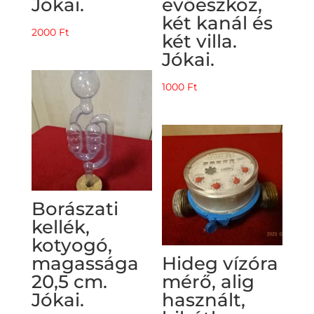
Jókai.
evőeszköz,
két kanál és
2000
Ft
két villa.
Jókai.
1000
Ft
Borászati
kellék,
kotyogó,
magassága
Hideg vízóra
20,5 cm.
mérő, alig
Jókai.
használt,