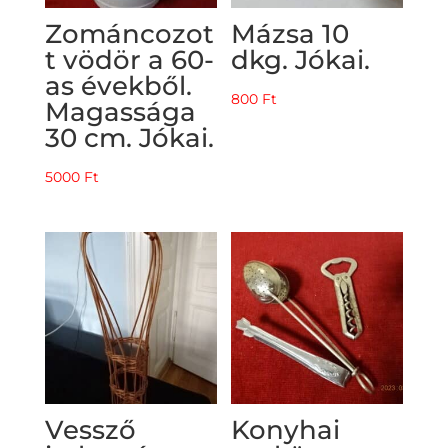
Zománcozot
Mázsa 10
t vödör a 60-
dkg. Jókai.
as évekből.
800
Ft
Magassága
30 cm. Jókai.
5000
Ft
Vessző
Konyhai