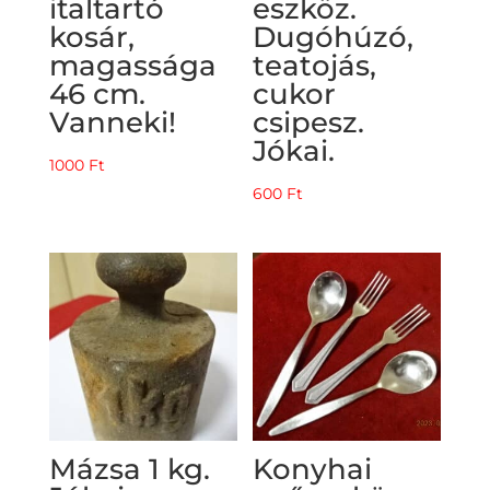
italtartó
eszköz.
kosár,
Dugóhúzó,
magassága
teatojás,
46 cm.
cukor
Vanneki!
csipesz.
Jókai.
1000
Ft
600
Ft
Mázsa 1 kg.
Konyhai