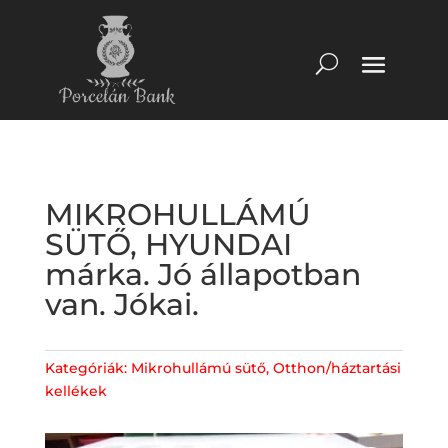
MIKROHULLÁMÚ
SÜTŐ, HYUNDAI
márka. Jó állapotban
van. Jókai.
Kategóriák:
Mikrohullámú sütő
,
Otthon/háztartási
kellékek