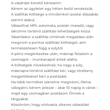
A vásárlást követő kéréseim:
Kérem az ügyletet egy héten belül rendezzük.
A szállítás költsége a mindenkori postai díjszabás
szerint alakul.
Választhat MPL automata, postán maradó, vagy
lakcímre történő szállítási lehetőségek közül.
Vásárláskor a szállítás címének megadása után
megírom a pontos szállítási költséget, ami
természetesen függ a súlytól.
A pénz megérkezése után, másnap feladom a
csomagot – munkanapot értek alatta.
A költségek növekednek, ha nagy a súly,
másnapra történő szállítást kér, vagy törékeny
megjelölésével kéri a postázást.
Ha több terméket szeretne megnézni, illetve
válogatni, kérem jelezze – akár 10 napig is várok –
majd egy csomagban postázom Önnek a
tárgyakat.
Köszönöm, hogy elolvasta, sikeres választást